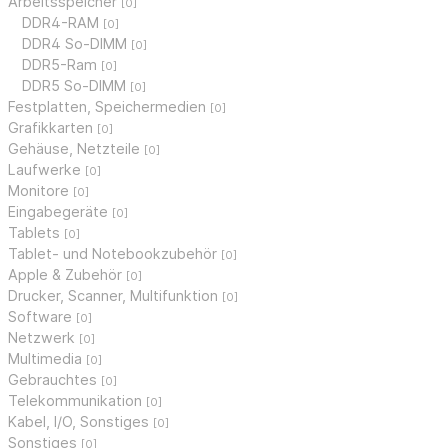
Arbeitsspeicher
[0]
DDR4-RAM
[0]
DDR4 So-DIMM
[0]
DDR5-Ram
[0]
DDR5 So-DIMM
[0]
Festplatten, Speichermedien
[0]
Grafikkarten
[0]
Gehäuse, Netzteile
[0]
Laufwerke
[0]
Monitore
[0]
Eingabegeräte
[0]
Tablets
[0]
Tablet- und Notebookzubehör
[0]
Apple & Zubehör
[0]
Drucker, Scanner, Multifunktion
[0]
Software
[0]
Netzwerk
[0]
Multimedia
[0]
Gebrauchtes
[0]
Telekommunikation
[0]
Kabel, I/O, Sonstiges
[0]
Sonstiges
[0]