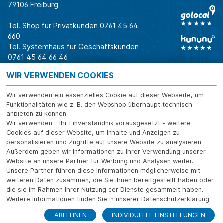
79106 Freiburg
Tel. Shop für Privatkunden
0761 45 64
660
Tel. Systemhaus für Geschäftskunden
0761 45 64 66 46
Warum CAB
IT für
Shops
WIR VERWENDEN COOKIES
Unternehmen
Für Business-
IT-Beratung und
Entscheider
IT-Security
Service
Wir verwenden ein essenzielles Cookie auf dieser Webseite, um
Für IT-Leiter
IT-Infrastruktur
Reparatur
Funktionalitäten wie z. B. den Webshop überhaupt technisch
anbieten zu können.
Für Privatkunden
IT-Service
Onlineshop
Wir verwenden - Ihr Einverständnis vorausgesetzt - weitere
Erfolgsgeschichte
Softwarelösungen
Versand- und
Cookies auf dieser Website, um Inhalte und Anzeigen zu
n
WLAN-Lösungen
Zahlarten
personalisieren und Zugriffe auf unsere Website zu analysieren.
Branchen
Rücksendung und
Außerdem geben wir Informationen zu Ihrer Verwendung unserer
Widerruf
Website an unsere Partner für Werbung und Analysen weiter.
Unsere Partner führen diese Informationen möglicherweise mit
Über CAB
Kontakt
IMPRESSUM
weiteren Daten zusammen, die Sie ihnen bereitgestellt haben oder
Karriere
DATENSCHUTZ
die sie im Rahmen Ihrer Nutzung der Dienste gesammelt haben.
Sponsoring
Weitere Informationen finden Sie in unserer
Datenschutzerklärung
.
FERNWARTUNG
Partner
ABLEHNEN
INDIVIDUELLE EINSTELLUNGEN
News