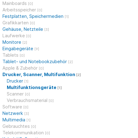
Mainboards
[0]
Arbeitsspeicher
[0]
Festplatten, Speichermedien
[1]
Grafikkarten
[0]
Gehäuse, Netzteile
[3]
Laufwerke
[0]
Monitore
[2]
Eingabegeräte
[9]
Tablets
[0]
Tablet- und Notebookzubehör
[2]
Apple & Zubehör
[0]
Drucker, Scanner, Multifunktion
[2]
Drucker
[1]
Multifunktionsgeräte
[1]
Scanner
[0]
Verbrauchsmaterial
[0]
Software
[0]
Netzwerk
[3]
Multimedia
[1]
Gebrauchtes
[0]
Telekommunikation
[0]