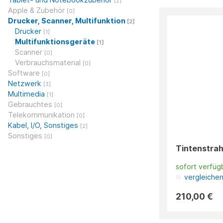
[2]
Apple & Zubehör
[0]
Drucker, Scanner, Multifunktion
[2]
Drucker
[1]
Multifunktionsgeräte
[1]
Scanner
[0]
Verbrauchsmaterial
[0]
Software
[0]
Netzwerk
[3]
Multimedia
[1]
Gebrauchtes
[0]
Telekommunikation
[0]
Kabel, I/O, Sonstiges
[2]
Sonstiges
[0]
Tintenstrah
sofort verfüg
vergleiche
210,00 €