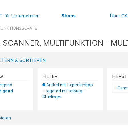
IT für Unternehmen
Shops
Über C
FUNKTIONSGERÄTE
 SCANNER, MULTIFUNKTION - MU
LTERN & SORTIEREN
G
FILTER
HERST
teigend
Artikel mit Expertentipp
Cano
eigend
lagernd in Freiburg -
Stühlinger
ivieren