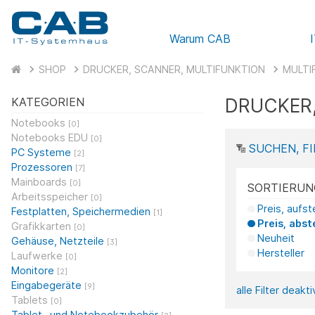
Warum CAB
SHOP
DRUCKER, SCANNER, MULTIFUNKTION
MULTI
DRUCKER,
KATEGORIEN
Notebooks
[0]
Notebooks EDU
[0]
SUCHEN, FI
PC Systeme
[2]
Prozessoren
[7]
Mainboards
[0]
SORTIERUN
Arbeitsspeicher
[0]
Preis, aufs
Festplatten, Speichermedien
[1]
Preis, abst
Grafikkarten
[0]
Neuheit
Gehäuse, Netzteile
[3]
Hersteller
Laufwerke
[0]
Monitore
[2]
Eingabegeräte
[9]
alle Filter deakt
Tablets
[0]
Tablet- und Notebookzubehör