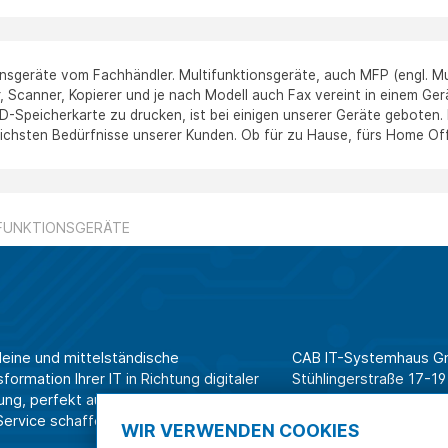
nsgeräte vom Fachhändler. Multifunktionsgeräte, auch MFP (engl. Mul
, Scanner, Kopierer und je nach Modell auch Fax vereint in einem Ger
D-Speicherkarte zu drucken, ist bei einigen unserer Geräte geboten.
lichsten Bedürfnisse unserer Kunden. Ob für zu Hause, fürs Home Off
FUNKTIONSGERÄTE
leine und mittelständische
CAB IT-Systemhaus 
ormation Ihrer IT in Richtung digitaler
Stühlingerstraße 17-19
ung, perfekt aufeinander
79106 Freiburg
rvice schaffen wir Effizienz am
WIR VERWENDEN COOKIES
Tel. Shop für Privatk