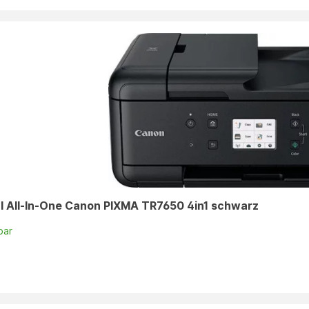
l All-In-One Canon PIXMA TR7650 4in1 schwarz
bar
n