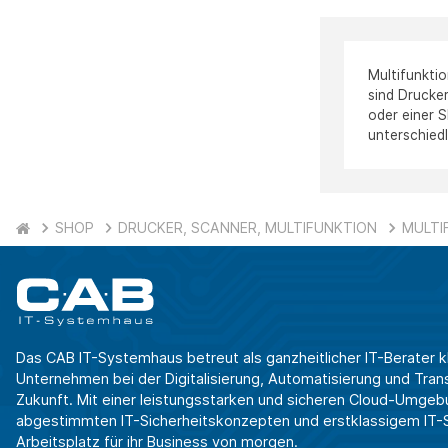
Multifunktio
sind Drucker
oder einer S
unterschied
SHOP
DRUCKER, SCANNER, MULTIFUNKTION
MULTI
Das CAB IT-Systemhaus betreut als ganzheitlicher IT-Berater k
Unternehmen bei der Digitalisierung, Automatisierung und Transf
Zukunft. Mit einer leistungsstarken und sicheren Cloud-Umgeb
abgestimmten IT-Sicherheitskonzepten und erstklassigem IT-Se
Arbeitsplatz für ihr Business von morgen.