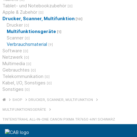
Tablet- und Notebookzubehör
[0]
Apple & Zubehör
[0]
Drucker, Scanner, Multifunktion
[10]
Drucker
[0]
Multifunktionsgeräte
[1]
Scanner
[0]
Verbrauchsmaterial
[9]
Software
[0]
Netzwerk
[0]
Multimedia
[0]
Gebrauchtes
[0]
Telekommunikation
[0]
Kabel, I/O, Sonstiges
[0]
Sonstiges
[0]
SHOP
DRUCKER, SCANNER, MULTIFUNKTION
MULTIFUNKTIONSGERÄTE
TINTENSTRAHL ALL-IN-ONE CANON PIXMA TR7650 4IN1 SCHWARZ