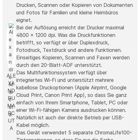
Drucken, Scannen oder Kopieren von Dokumenten
und Fotos für Familien und kleine Heimbüros
eignet.
Bei der Auflösung erreicht der Drucker maximal
4800 x 1200 dpi. Was die Druckfunktionen
betrifft, so verfügt er über Duplexdruck,
Fotodruck, Textdruck und andere Funktionen.
Einseitiges Kopieren, Scannen und Faxen werden
durch den 20-Blatt-ADF unterstützt.
Das Multifunktionssystem verfügt über
ALE
integriertes Wi-Fi und unterstützt mehrere
XA
kabellose Druckoptionen (Apple Airprint, Google
ND
Cloud Print, Canon Print App), so dass Sie ganz
RU
einfach von Ihrem Smartphone, Tablet, PC oder
MA
einer Wi-Fi-fähigen Kamera ausdrucken können.
RC
Natürlich ist auch der direkte Betrieb per USB-
UT
Kabel möglich.
A
Das Gerät verwendet 5 separate ChromaLife100-
Tintenpatronen, so dass Sie nur die Farbe