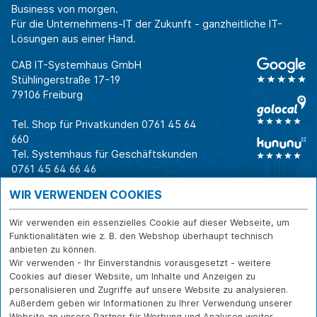
Business von morgen.
Für die Unternehmens-IT der Zukunft - ganzheitliche IT-
Lösungen aus einer Hand.
CAB IT-Systemhaus GmbH
Stühlingerstraße 17-19
79106 Freiburg
Tel. Shop für Privatkunden
0761 45 64
660
Tel. Systemhaus für Geschäftskunden
0761 45 64 66 46
Warum CAB
IT für
Shops
WIR VERWENDEN COOKIES
Unternehmen
Für Business-
IT-Beratung und
Entscheider
IT-Security
Service
Wir verwenden ein essenzielles Cookie auf dieser Webseite, um
Für IT-Leiter
IT-Infrastruktur
Reparatur
Funktionalitäten wie z. B. den Webshop überhaupt technisch
anbieten zu können.
Für Privatkunden
IT-Service
Onlineshop
Wir verwenden - Ihr Einverständnis vorausgesetzt - weitere
Erfolgsgeschichte
Softwarelösungen
Versand- und
Cookies auf dieser Website, um Inhalte und Anzeigen zu
n
WLAN-Lösungen
Zahlarten
personalisieren und Zugriffe auf unsere Website zu analysieren.
Branchen
Rücksendung und
Außerdem geben wir Informationen zu Ihrer Verwendung unserer
Widerruf
Website an unsere Partner für Werbung und Analysen weiter.