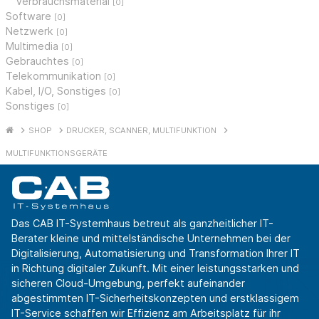
Verbrauchsmaterial
[0]
Software
[0]
Netzwerk
[0]
Multimedia
[0]
Gebrauchtes
[0]
Telekommunikation
[0]
Kabel, I/O, Sonstiges
[0]
Sonstiges
[0]
SHOP
DRUCKER, SCANNER, MULTIFUNKTION
MULTIFUNKTIONSGERÄTE
Das CAB IT-Systemhaus betreut als ganzheitlicher IT-
Berater kleine und mittelständische Unternehmen bei der
Digitalisierung, Automatisierung und Transformation Ihrer IT
in Richtung digitaler Zukunft. Mit einer leistungsstarken und
sicheren Cloud-Umgebung, perfekt aufeinander
abgestimmten IT-Sicherheitskonzepten und erstklassigem
IT-Service schaffen wir Effizienz am Arbeitsplatz für ihr