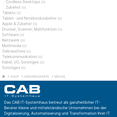
Cordless Desktops
[0]
Zubehör
[0]
Tablets
[0]
Tablet- und Notebookzubehör
[0]
Apple & Zubehör
[0]
Drucker, Scanner, Multifunktion
[0]
Software
[0]
Netzwerk
[0]
Multimedia
[0]
Gebrauchtes
[0]
Telekommunikation
[0]
Kabel, I/O, Sonstiges
[0]
Sonstiges
[0]
SHOP
EINGABEGERÄTE
MÄUSE
Das CAB IT-Systemhaus betreut als ganzheitlicher IT-
Berater kleine und mittelständische Unternehmen bei der
Digitalisierung, Automatisierung und Transformation Ihrer IT