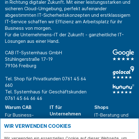
in Richtung digitaler Zukunft. Mit einer leistungsstarken und
sicheren Cloud-Umgebung, perfekt aufeinander
abgestimmten IT-Sicherheitskonzepten und erstklassigem
IT-Service schaffen wir Effizienz am Arbeitsplatz für ihr
Business von morgen.
Für die Unternehmens-IT der Zukunft - ganzheitliche IT-
Lösungen aus einer Hand.
CAB IT-Systemhaus GmbH
Stühlingerstraße 17-19
79106 Freiburg
Tel. Shop für Privatkunden
0761 45 64
660
Tel. Systemhaus für Geschäftskunden
0761 45 64 66 46
Warum CAB
IT für
Shops
Unternehmen
Für Business-
IT-Beratung und
Entscheider
IT-Security
Service
WIR VERWENDEN COOKIES
Für IT-Leiter
IT-Infrastruktur
Reparatur
Für Privatkunden
IT-Service
Onlineshop
Wir verwenden ein essenzielles Cookie auf dieser Webseite, um