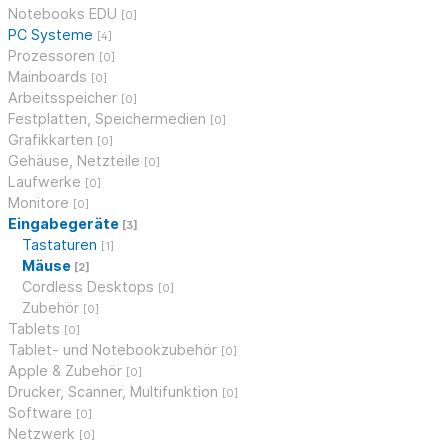
Notebooks EDU
[0]
PC Systeme
[4]
Prozessoren
[0]
Mainboards
[0]
Arbeitsspeicher
[0]
Festplatten, Speichermedien
[0]
Grafikkarten
[0]
Gehäuse, Netzteile
[0]
Laufwerke
[0]
Monitore
[0]
Eingabegeräte
[3]
Tastaturen
[1]
Mäuse
[2]
Cordless Desktops
[0]
Zubehör
[0]
Tablets
[0]
Tablet- und Notebookzubehör
[0]
Apple & Zubehör
[0]
Drucker, Scanner, Multifunktion
[0]
Software
[0]
Netzwerk
[0]