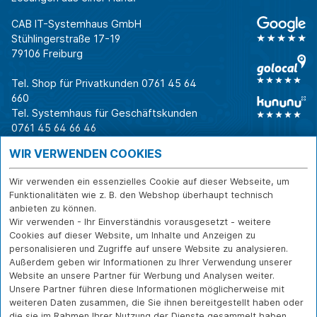
CAB IT-Systemhaus GmbH
Stühlingerstraße 17-19
79106 Freiburg
Tel. Shop für Privatkunden
0761 45 64
660
Tel. Systemhaus für Geschäftskunden
0761 45 64 66 46
Warum CAB
IT für
Shops
WIR VERWENDEN COOKIES
Unternehmen
Für Business-
IT-Beratung und
Entscheider
IT-Security
Service
Wir verwenden ein essenzielles Cookie auf dieser Webseite, um
Für IT-Leiter
IT-Infrastruktur
Reparatur
Funktionalitäten wie z. B. den Webshop überhaupt technisch
anbieten zu können.
Für Privatkunden
IT-Service
Onlineshop
Wir verwenden - Ihr Einverständnis vorausgesetzt - weitere
Erfolgsgeschichte
Softwarelösungen
Versand- und
Cookies auf dieser Website, um Inhalte und Anzeigen zu
n
WLAN-Lösungen
Zahlarten
personalisieren und Zugriffe auf unsere Website zu analysieren.
Branchen
Rücksendung und
Außerdem geben wir Informationen zu Ihrer Verwendung unserer
Widerruf
Website an unsere Partner für Werbung und Analysen weiter.
Unsere Partner führen diese Informationen möglicherweise mit
Über CAB
Kontakt
IMPRESSUM
weiteren Daten zusammen, die Sie ihnen bereitgestellt haben oder
Karriere
DATENSCHUTZ
die sie im Rahmen Ihrer Nutzung der Dienste gesammelt haben.