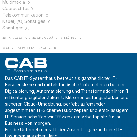
Multimedia
[0]
Gebrauchtes
[0]
Telekommunikation
[0]
Kabel, I/O, Sonstiges
[0]
Sonstiges
[0]
SHOP
EINGABEGERÄTE
MÄUSE
MAUS LENOVO EMS-537A BULK
Das CAB IT-Systemhaus betreut als ganzheitlicher IT-
Berater kleine und mittelständische Unternehmen bei der
Digitalisierung, Automatisierung und Transformation Ihrer IT
in Richtung digitaler Zukunft. Mit einer leistungsstarken und
sicheren Cloud-Umgebung, perfekt aufeinander
abgestimmten IT-Sicherheitskonzepten und erstklassigem
IT-Service schaffen wir Effizienz am Arbeitsplatz für ihr
Business von morgen.
Für die Unternehmens-IT der Zukunft - ganzheitliche IT-
Lösungen aus einer Hand.