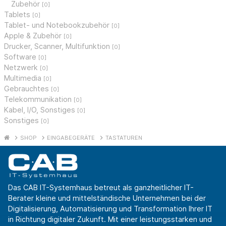
Zubehör
[0]
Tablets
[0]
Tablet- und Notebookzubehör
[0]
Apple & Zubehör
[0]
Drucker, Scanner, Multifunktion
[0]
Software
[0]
Netzwerk
[0]
Multimedia
[0]
Gebrauchtes
[0]
Telekommunikation
[0]
Kabel, I/O, Sonstiges
[0]
Sonstiges
[0]
SHOP
EINGABEGERÄTE
TASTATUREN
Das CAB IT-Systemhaus betreut als ganzheitlicher IT-
Berater kleine und mittelständische Unternehmen bei der
Digitalisierung, Automatisierung und Transformation Ihrer IT
in Richtung digitaler Zukunft. Mit einer leistungsstarken und