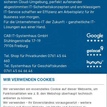
sicheren Cloud-Umgebung, perfekt aufeinander
abgestimmten IT-Sicherheitskonzepten und erstklassigem
IT-Service schaffen wir Effizienz am Arbeitsplatz für ihr
Business von morgen.
Für die Unternehmens-IT der Zukunft - ganzheitliche IT-
Lösungen aus einer Hand.
CAB IT-Systemhaus GmbH
Stühlingerstraße 17-19
79106 Freiburg
Tel. Shop für Privatkunden
0761 45 64
660
Tel. Systemhaus für Geschäftskunden
0761 45 64 66 46
Warum CAB
IT für
Shops
WIR VERWENDEN COOKIES
Unternehmen
Für Business-
IT-Beratung und
Entscheider
IT-Security
Service
Wir verwenden ein essenzielles Cookie auf dieser Webseite, um
Für IT-Leiter
IT-Infrastruktur
Reparatur
Funktionalitäten wie z. B. den Webshop überhaupt technisch
anbieten zu können.
Für Privatkunden
IT-Service
Onlineshop
Wir verwenden - Ihr Einverständnis vorausgesetzt - weitere
Erfolgsgeschichte
Softwarelösungen
Versand- und