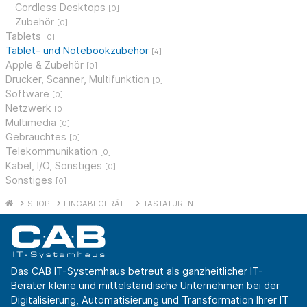
Cordless Desktops
[0]
Zubehör
[0]
Tablets
[0]
Tablet- und Notebookzubehör
[4]
Apple & Zubehör
[0]
Drucker, Scanner, Multifunktion
[0]
Software
[0]
Netzwerk
[0]
Multimedia
[0]
Gebrauchtes
[0]
Telekommunikation
[0]
Kabel, I/O, Sonstiges
[0]
Sonstiges
[0]
SHOP
EINGABEGERÄTE
TASTATUREN
Das CAB IT-Systemhaus betreut als ganzheitlicher IT-
Berater kleine und mittelständische Unternehmen bei der
Digitalisierung, Automatisierung und Transformation Ihrer IT