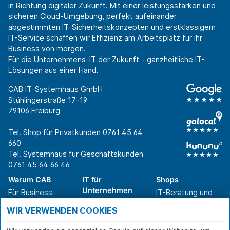
in Richtung digitaler Zukunft. Mit einer leistungsstarken und
sicheren Cloud-Umgebung, perfekt aufeinander
abgestimmten IT-Sicherheitskonzepten und erstklassigem
IT-Service schaffen wir Effizienz am Arbeitsplatz für ihr
Business von morgen.
Für die Unternehmens-IT der Zukunft - ganzheitliche IT-
Lösungen aus einer Hand.
CAB IT-Systemhaus GmbH
Stühlingerstraße 17-19
79106 Freiburg
Tel. Shop für Privatkunden
0761 45 64
660
Tel. Systemhaus für Geschäftskunden
0761 45 64 66 46
Warum CAB
IT für
Shops
Unternehmen
Für Business-
IT-Beratung und
Entscheider
IT-Security
Service
WIR VERWENDEN COOKIES
Für IT-Leiter
IT-Infrastruktur
Reparatur
Für Privatkunden
IT-Service
Onlineshop