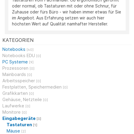
Tastaturen vom Fachhändler. Ob ergonomisch geformt
oder normal, ob Tastaturen mit oder ohne Schnur, für
Zuhause oder fürs Büro - wir haben immer etwas für Sie
im Angebot. Aus Erfahrung setzen wir auch hier
höchsten Wert auf Qualität namhafter Hersteller.
KATEGORIEN
Notebooks
[40]
Notebooks EDU
[0]
PC Systeme
[9]
Prozessoren
[0]
Mainboards
[0]
Arbeitsspeicher
[0]
Festplatten, Speichermedien
[0]
Grafikkarten
[0]
Gehäuse, Netzteile
[0]
Laufwerke
[0]
Monitore
[0]
Eingabegeräte
[3]
Tastaturen
[1]
Mäuse
[2]