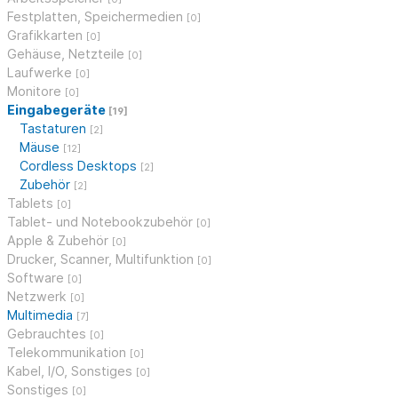
Festplatten, Speichermedien
[0]
Grafikkarten
[0]
Gehäuse, Netzteile
[0]
Laufwerke
[0]
Monitore
[0]
Eingabegeräte
[19]
Tastaturen
[2]
Mäuse
[12]
Cordless Desktops
[2]
Zubehör
[2]
Tablets
[0]
Tablet- und Notebookzubehör
[0]
Apple & Zubehör
[0]
Drucker, Scanner, Multifunktion
[0]
Software
[0]
Netzwerk
[0]
Multimedia
[7]
Gebrauchtes
[0]
Telekommunikation
[0]
Kabel, I/O, Sonstiges
[0]
Sonstiges
[0]