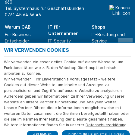
660
Tel. Systemhaus für Geschäftskunden
0761 45 64 66 46
Warum CAB
IT für
Shops
Unternehmen
Für Business-
IT-Beratung und
Entscheider
IT-Security
Service
Für IT-Leiter
IT-Infrastruktur
Reparatur
WIR VERWENDEN COOKIES
Für Privatkunden
IT-Service
Onlineshop
Erfolgsgeschichte
Softwarelösungen
Versand- und
Wir verwenden ein essenzielles Cookie auf dieser Webseite, um
n
WLAN-Lösungen
Zahlarten
Funktionalitäten wie z. B. den Webshop überhaupt technisch
Branchen
Rücksendung und
anbieten zu können.
Widerruf
Wir verwenden - Ihr Einverständnis vorausgesetzt - weitere
Cookies auf dieser Website, um Inhalte und Anzeigen zu
Über CAB
Kontakt
IMPRESSUM
personalisieren und Zugriffe auf unsere Website zu analysieren.
Außerdem geben wir Informationen zu Ihrer Verwendung unserer
Karriere
DATENSCHUTZ
Website an unsere Partner für Werbung und Analysen weiter.
Sponsoring
FERNWARTUNG
Unsere Partner führen diese Informationen möglicherweise mit
Partner
weiteren Daten zusammen, die Sie ihnen bereitgestellt haben oder
News
die sie im Rahmen Ihrer Nutzung der Dienste gesammelt haben.
Weitere Informationen finden Sie in unserer
Datenschutzerklärung
.
ABLEHNEN
INDIVIDUELLE EINSTELLUNGEN