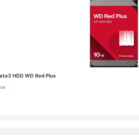
Sata3 HDD WD Red Plus
bar
n