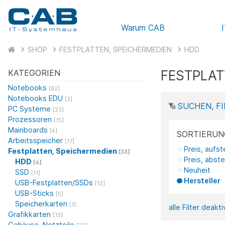
Warum CAB
SHOP
FESTPLATTEN, SPEICHERMEDIEN
HDD
FESTPLAT
KATEGORIEN
Notebooks
[82]
Notebooks EDU
[2]
SUCHEN, FI
PC Systeme
[23]
Prozessoren
[15]
Mainboards
[6]
SORTIERUN
Arbeitsspeicher
[17]
Preis, aufs
Festplatten, Speichermedien
[33]
Preis, abst
HDD
[4]
Neuheit
SSD
[11]
Hersteller
USB-Festplatten/SSDs
[12]
USB-Sticks
[5]
Speicherkarten
[1]
alle Filter deakt
Grafikkarten
[13]
Gehäuse, Netzteile