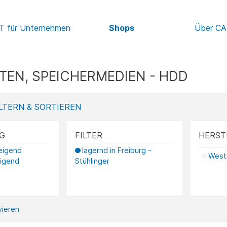
IT für Unternehmen
Shops
Über C
TEN, SPEICHERMEDIEN - HDD
LTERN & SORTIEREN
G
FILTER
HERST
teigend
lagernd in Freiburg -
Weste
eigend
Stühlinger
ivieren