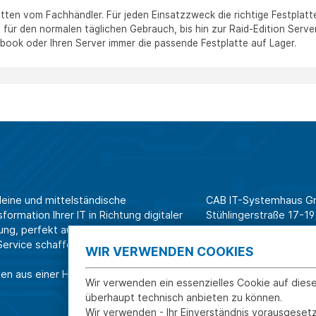
tten vom Fachhändler. Für jeden Einsatzzweck die richtige Festplat
 für den normalen täglichen Gebrauch, bis hin zur Raid-Edition Serve
book oder Ihren Server immer die passende Festplatte auf Lager.
leine und mittelständische
CAB IT-Systemhaus 
ormation Ihrer IT in Richtung digitaler
Stühlingerstraße 17-19
ung, perfekt aufeinander
79106 Freiburg
rvice schaffen wir Effizienz am
WIR VERWENDEN COOKIES
Tel. Shop für Privatk
en aus einer Hand.
Tel. Systemhaus für 
Wir verwenden ein essenzielles Cookie auf dies
überhaupt technisch anbieten zu können.
Wir verwenden - Ihr Einverständnis vorausgesetz