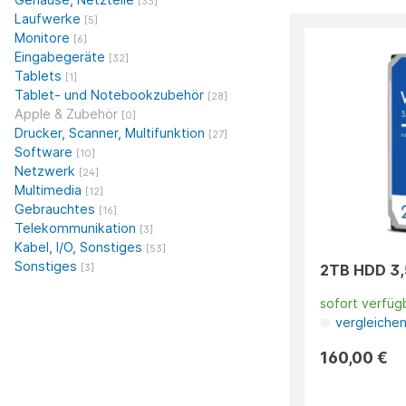
[33]
Laufwerke
[5]
Monitore
[6]
Eingabegeräte
[32]
Tablets
[1]
Tablet- und Notebookzubehör
[28]
Apple & Zubehör
[0]
Drucker, Scanner, Multifunktion
[27]
Software
[10]
Netzwerk
[24]
Multimedia
[12]
Gebrauchtes
[16]
Telekommunikation
[3]
Kabel, I/O, Sonstiges
[53]
Sonstiges
2TB HDD 3,
[3]
sofort verfüg
vergleiche
160,00 €