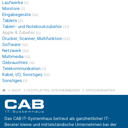
Laufwerke
[5]
Monitore
[7]
Eingabegeräte
[34]
Tablets
[3]
Tablet- und Notebookzubehör
[31]
Apple & Zubehör
[0]
Drucker, Scanner, Multifunktion
[32]
Software
[10]
Netzwerk
[26]
Multimedia
[12]
Gebrauchtes
[16]
Telekommunikation
[3]
Kabel, I/O, Sonstiges
[59]
Sonstiges
[3]
SHOP
FESTPLATTEN, SPEICHERMEDIEN
SPEICHERKARTEN
Das CAB IT-Systemhaus betreut als ganzheitlicher IT-
Berater kleine und mittelständische Unternehmen bei der