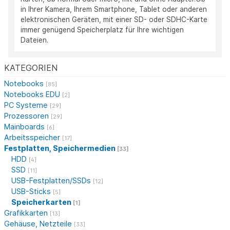
in Ihrer Kamera, Ihrem Smartphone, Tablet oder anderen
elektronischen Geräten, mit einer SD- oder SDHC-Karte
immer genügend Speicherplatz für Ihre wichtigen
Dateien.
KATEGORIEN
Notebooks
[85]
Notebooks EDU
[2]
PC Systeme
[29]
Prozessoren
[29]
Mainboards
[6]
Arbeitsspeicher
[17]
Festplatten, Speichermedien
[33]
HDD
[4]
SSD
[11]
USB-Festplatten/SSDs
[12]
USB-Sticks
[5]
Speicherkarten
[1]
Grafikkarten
[13]
Gehäuse, Netzteile
[33]