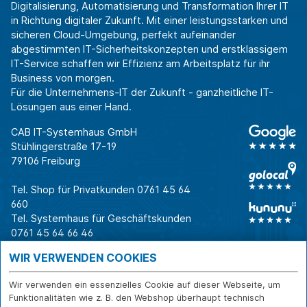
Digitalisierung, Automatisierung und Transformation Ihrer IT
in Richtung digitaler Zukunft. Mit einer leistungsstarken und
sicheren Cloud-Umgebung, perfekt aufeinander
abgestimmten IT-Sicherheitskonzepten und erstklassigem
IT-Service schaffen wir Effizienz am Arbeitsplatz für ihr
Business von morgen.
Für die Unternehmens-IT der Zukunft - ganzheitliche IT-
Lösungen aus einer Hand.
CAB IT-Systemhaus GmbH
Stühlingerstraße 17-19
79106 Freiburg
Tel. Shop für Privatkunden
0761 45 64
660
Tel. Systemhaus für Geschäftskunden
0761 45 64 66 46
Warum CAB
IT für
Shops
WIR VERWENDEN COOKIES
Unternehmen
Für Business-
IT-Beratung und
Entscheider
IT-Security
Service
Wir verwenden ein essenzielles Cookie auf dieser Webseite, um
Für IT-Leiter
IT-Infrastruktur
Reparatur
Funktionalitäten wie z. B. den Webshop überhaupt technisch