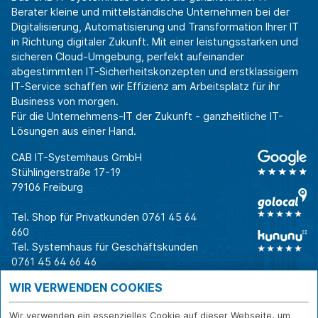
Berater kleine und mittelständische Unternehmen bei der
Digitalisierung, Automatisierung und Transformation Ihrer IT
in Richtung digitaler Zukunft. Mit einer leistungsstarken und
sicheren Cloud-Umgebung, perfekt aufeinander
abgestimmten IT-Sicherheitskonzepten und erstklassigem
IT-Service schaffen wir Effizienz am Arbeitsplatz für ihr
Business von morgen.
Für die Unternehmens-IT der Zukunft - ganzheitliche IT-
Lösungen aus einer Hand.
CAB IT-Systemhaus GmbH
Stühlingerstraße 17-19
79106 Freiburg
Tel. Shop für Privatkunden
0761 45 64
660
Tel. Systemhaus für Geschäftskunden
0761 45 64 66 46
Warum CAB
IT für
Shops
WIR VERWENDEN COOKIES
Unternehmen
Für Business-
IT-Beratung und
Entscheider
IT-Security
Service
Wir verwenden ein essenzielles Cookie auf dieser Webseite, um