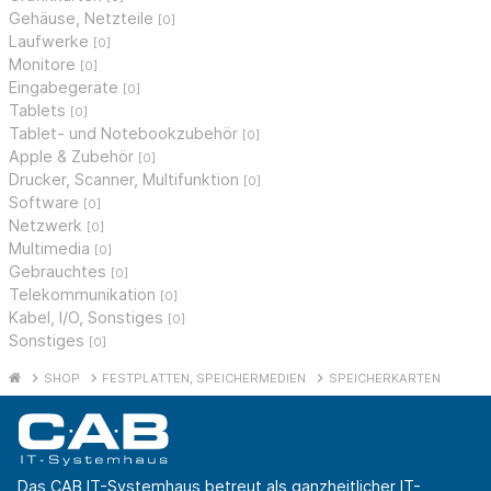
Gehäuse, Netzteile
[0]
Laufwerke
[0]
Monitore
[0]
Eingabegeräte
[0]
Tablets
[0]
Tablet- und Notebookzubehör
[0]
Apple & Zubehör
[0]
Drucker, Scanner, Multifunktion
[0]
Software
[0]
Netzwerk
[0]
Multimedia
[0]
Gebrauchtes
[0]
Telekommunikation
[0]
Kabel, I/O, Sonstiges
[0]
Sonstiges
[0]
SHOP
FESTPLATTEN, SPEICHERMEDIEN
SPEICHERKARTEN
Das CAB IT-Systemhaus betreut als ganzheitlicher IT-