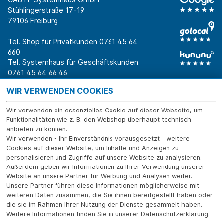
Stühlingerstraße 17-19
79106 Freiburg
Tel. Shop für Privatkunden
0761 45 64
660
Tel. Systemhaus für Geschäftskunden
0761 45 64 66 46
Warum CAB
IT für
Shops
WIR VERWENDEN COOKIES
Unternehmen
Für Business-
IT-Beratung und
Entscheider
IT-Security
Service
Wir verwenden ein essenzielles Cookie auf dieser Webseite, um
Für IT-Leiter
IT-Infrastruktur
Reparatur
Funktionalitäten wie z. B. den Webshop überhaupt technisch
anbieten zu können.
Für Privatkunden
IT-Service
Onlineshop
Wir verwenden - Ihr Einverständnis vorausgesetzt - weitere
Erfolgsgeschichte
Softwarelösungen
Versand- und
Cookies auf dieser Website, um Inhalte und Anzeigen zu
n
WLAN-Lösungen
Zahlarten
personalisieren und Zugriffe auf unsere Website zu analysieren.
Branchen
Rücksendung und
Außerdem geben wir Informationen zu Ihrer Verwendung unserer
Widerruf
Website an unsere Partner für Werbung und Analysen weiter.
Unsere Partner führen diese Informationen möglicherweise mit
Über CAB
Kontakt
IMPRESSUM
weiteren Daten zusammen, die Sie ihnen bereitgestellt haben oder
Karriere
DATENSCHUTZ
die sie im Rahmen Ihrer Nutzung der Dienste gesammelt haben.
Sponsoring
Weitere Informationen finden Sie in unserer
Datenschutzerklärung
.
FERNWARTUNG