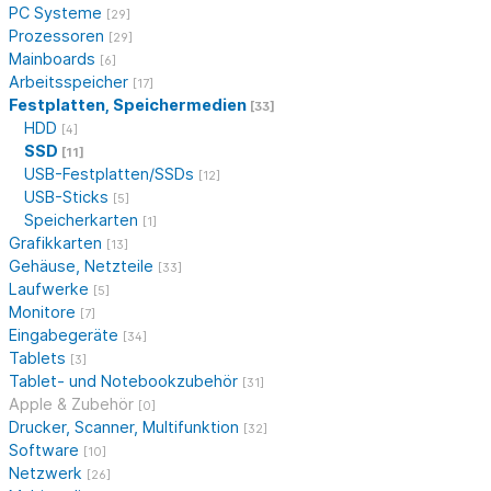
PC Systeme
[29]
Prozessoren
[29]
Mainboards
[6]
Arbeitsspeicher
[17]
Festplatten, Speichermedien
[33]
HDD
[4]
SSD
[11]
USB-Festplatten/SSDs
[12]
USB-Sticks
[5]
Speicherkarten
[1]
Grafikkarten
[13]
Gehäuse, Netzteile
[33]
Laufwerke
[5]
Monitore
[7]
Eingabegeräte
[34]
Tablets
[3]
Tablet- und Notebookzubehör
[31]
Apple & Zubehör
[0]
Drucker, Scanner, Multifunktion
[32]
Software
[10]
Netzwerk
[26]