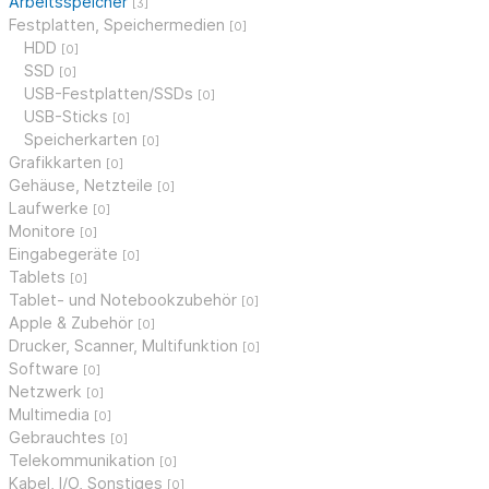
Arbeitsspeicher
[3]
Festplatten, Speichermedien
[0]
HDD
[0]
SSD
[0]
USB-Festplatten/SSDs
[0]
USB-Sticks
[0]
Speicherkarten
[0]
Grafikkarten
[0]
Gehäuse, Netzteile
[0]
Laufwerke
[0]
Monitore
[0]
Eingabegeräte
[0]
Tablets
[0]
Tablet- und Notebookzubehör
[0]
Apple & Zubehör
[0]
Drucker, Scanner, Multifunktion
[0]
Software
[0]
Netzwerk
[0]
Multimedia
[0]
Gebrauchtes
[0]
Telekommunikation
[0]
Kabel, I/O, Sonstiges
[0]