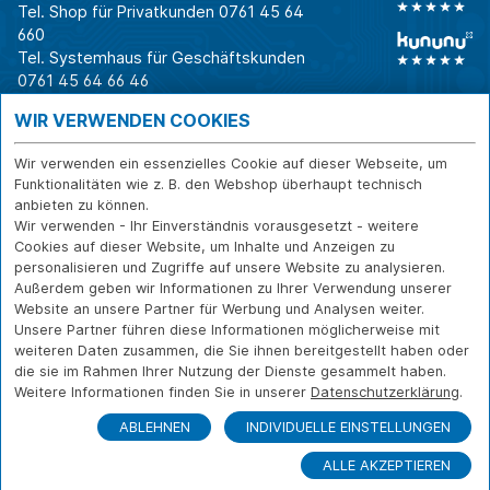
Tel. Shop für Privatkunden
0761 45 64
660
Tel. Systemhaus für Geschäftskunden
0761 45 64 66 46
Warum CAB
IT für
Shops
WIR VERWENDEN COOKIES
Unternehmen
Für Business-
IT-Beratung und
Entscheider
IT-Security
Service
Wir verwenden ein essenzielles Cookie auf dieser Webseite, um
Für IT-Leiter
IT-Infrastruktur
Reparatur
Funktionalitäten wie z. B. den Webshop überhaupt technisch
anbieten zu können.
Für Privatkunden
IT-Service
Onlineshop
Wir verwenden - Ihr Einverständnis vorausgesetzt - weitere
Erfolgsgeschichte
Softwarelösungen
Versand- und
Cookies auf dieser Website, um Inhalte und Anzeigen zu
n
WLAN-Lösungen
Zahlarten
personalisieren und Zugriffe auf unsere Website zu analysieren.
Branchen
Rücksendung und
Außerdem geben wir Informationen zu Ihrer Verwendung unserer
Widerruf
Website an unsere Partner für Werbung und Analysen weiter.
Unsere Partner führen diese Informationen möglicherweise mit
Über CAB
Kontakt
IMPRESSUM
weiteren Daten zusammen, die Sie ihnen bereitgestellt haben oder
Karriere
DATENSCHUTZ
die sie im Rahmen Ihrer Nutzung der Dienste gesammelt haben.
Sponsoring
Weitere Informationen finden Sie in unserer
Datenschutzerklärung
.
FERNWARTUNG
Partner
ABLEHNEN
INDIVIDUELLE EINSTELLUNGEN
News
ALLE AKZEPTIEREN
© Copyright CAB IT-SYSTEMHAUS GmbH