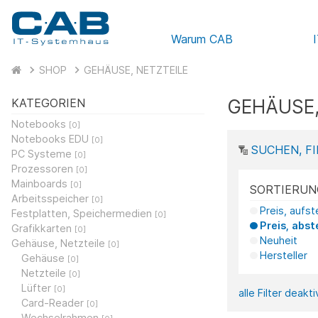
Warum CAB
SHOP
GEHÄUSE, NETZTEILE
GEHÄUSE,
KATEGORIEN
Notebooks
[0]
Notebooks EDU
[0]
SUCHEN, FI
PC Systeme
[0]
Prozessoren
[0]
Mainboards
[0]
SORTIERUN
Arbeitsspeicher
[0]
Preis, aufs
Festplatten, Speichermedien
[0]
Preis, abst
Grafikkarten
[0]
Neuheit
Gehäuse, Netzteile
[0]
Hersteller
Gehäuse
[0]
Netzteile
[0]
Lüfter
[0]
alle Filter deakt
Card-Reader
[0]
Wechselrahmen