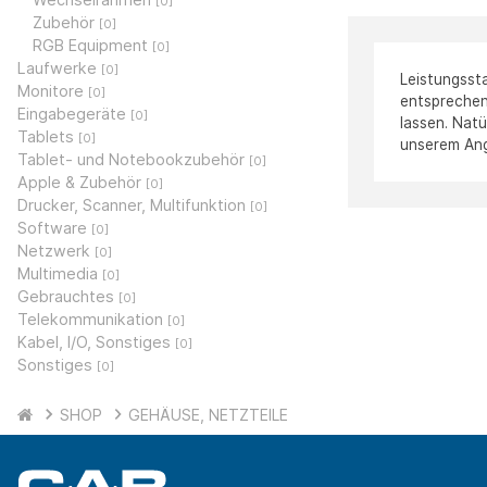
[0]
Zubehör
[0]
RGB Equipment
[0]
Laufwerke
[0]
Leistungsst
Monitore
[0]
entsprechen
Eingabegeräte
[0]
lassen. Nat
Tablets
[0]
unserem An
Tablet- und Notebookzubehör
[0]
Apple & Zubehör
[0]
Drucker, Scanner, Multifunktion
[0]
Software
[0]
Netzwerk
[0]
Multimedia
[0]
Gebrauchtes
[0]
Telekommunikation
[0]
Kabel, I/O, Sonstiges
[0]
Sonstiges
[0]
SHOP
GEHÄUSE, NETZTEILE