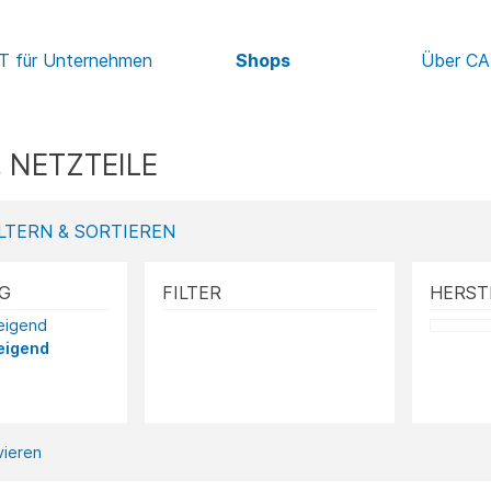
IT für Unternehmen
Shops
Über C
 NETZTEILE
LTERN & SORTIEREN
G
FILTER
HERST
teigend
eigend
ivieren