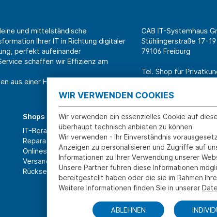
leine und mittelständische
CAB IT-Systemhaus 
ormation Ihrer IT in Richtung digitaler
Stühlingerstraße 17-19
ung, perfekt aufeinander
79106 Freiburg
rvice schaffen wir Effizienz am
Tel. Shop für Privatk
en aus einer Hand.
Tel. Systemhaus für 
WIR VERWENDEN COOKIES
Wir verwenden ein essenzielles Cookie auf dies
Shops
Über CAB
überhaupt technisch anbieten zu können.
IT-Beratung und Service
Karriere
Wir verwenden - Ihr Einverständnis vorausgesetz
Reparatur
Sponsoring
Anzeigen zu personalisieren und Zugriffe auf u
Onlineshop
Partner
Informationen zu Ihrer Verwendung unserer Webs
Versand- und Zahlarten
News
Unsere Partner führen diese Informationen mögl
Rücksendung und Widerruf
bereitgestellt haben oder die sie im Rahmen Ih
Weitere Informationen finden Sie in unserer
Date
ABLEHNEN
INDIVI