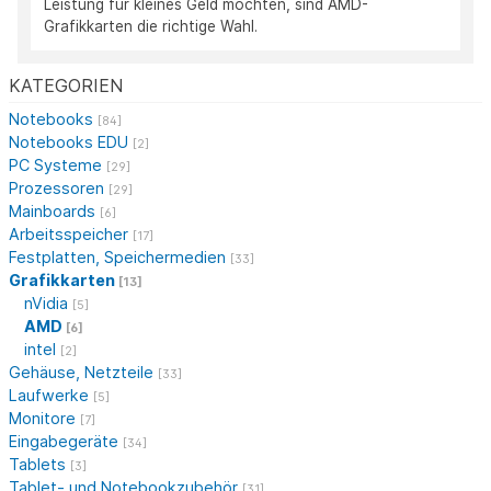
Leistung für kleines Geld möchten, sind AMD-
Grafikkarten die richtige Wahl.
KATEGORIEN
Notebooks
[84]
Notebooks EDU
[2]
PC Systeme
[29]
Prozessoren
[29]
Mainboards
[6]
Arbeitsspeicher
[17]
Festplatten, Speichermedien
[33]
Grafikkarten
[13]
nVidia
[5]
AMD
[6]
intel
[2]
Gehäuse, Netzteile
[33]
Laufwerke
[5]
Monitore
[7]
Eingabegeräte
[34]
Tablets
[3]
Tablet- und Notebookzubehör
[31]