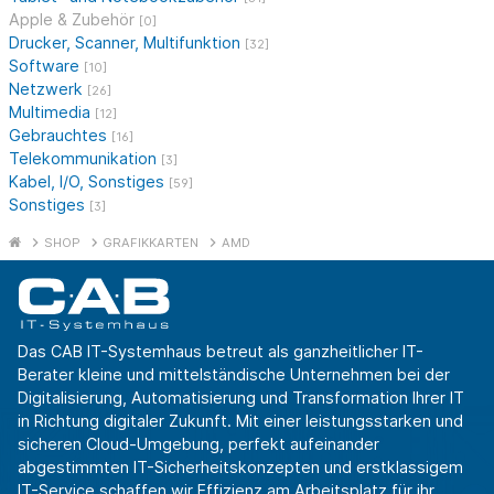
Apple & Zubehör
[0]
Drucker, Scanner, Multifunktion
[32]
Software
[10]
Netzwerk
[26]
Multimedia
[12]
Gebrauchtes
[16]
Telekommunikation
[3]
Kabel, I/O, Sonstiges
[59]
Sonstiges
[3]
SHOP
GRAFIKKARTEN
AMD
Das CAB IT-Systemhaus betreut als ganzheitlicher IT-
Berater kleine und mittelständische Unternehmen bei der
Digitalisierung, Automatisierung und Transformation Ihrer IT
in Richtung digitaler Zukunft. Mit einer leistungsstarken und
sicheren Cloud-Umgebung, perfekt aufeinander
abgestimmten IT-Sicherheitskonzepten und erstklassigem
IT-Service schaffen wir Effizienz am Arbeitsplatz für ihr