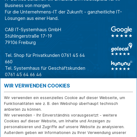
Business von morgen.
Für die Unternehmens-IT der Zukunft - ganzheitliche IT-
Lösungen aus einer Hand.
CAB IT-Systemhaus GmbH
Stühlingerstraße 17-19
79106 Freiburg
Tel. Shop für Privatkunden
0761 45 64
660
Tel. Systemhaus für Geschäftskunden
0761 45 64 66 46
Warum CAB
IT für
Shops
WIR VERWENDEN COOKIES
Unternehmen
Für Business-
IT-Beratung und
Entscheider
IT-Security
Service
Wir verwenden ein essenzielles Cookie auf dieser Webseite, um
Für IT-Leiter
IT-Infrastruktur
Reparatur
Funktionalitäten wie z. B. den Webshop überhaupt technisch
anbieten zu können.
Für Privatkunden
IT-Service
Onlineshop
Wir verwenden - Ihr Einverständnis vorausgesetzt - weitere
Erfolgsgeschichte
Softwarelösungen
Versand- und
Cookies auf dieser Website, um Inhalte und Anzeigen zu
n
WLAN-Lösungen
Zahlarten
personalisieren und Zugriffe auf unsere Website zu analysieren.
Branchen
Rücksendung und
Außerdem geben wir Informationen zu Ihrer Verwendung unserer
Widerruf