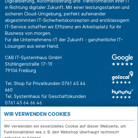
Digitalisierung, Automatisierung und Transformation Ihrer IT
in Richtung digitaler Zukunft. Mit einer leistungsstarken und
sicheren Cloud-Umgebung, perfekt aufeinander
abgestimmten IT-Sicherheitskonzepten und erstklassigem
IT-Service schaffen wir Effizienz am Arbeitsplatz für ihr
Business von morgen.
Für die Unternehmens-IT der Zukunft - ganzheitliche IT-
Lösungen aus einer Hand.
CAB IT-Systemhaus GmbH
Stühlingerstraße 17-19
79106 Freiburg
Tel. Shop für Privatkunden
0761 45 64
660
Tel. Systemhaus für Geschäftskunden
0761 45 64 66 46
Warum CAB
IT für
Shops
WIR VERWENDEN COOKIES
Unternehmen
Für Business-
IT-Beratung und
Entscheider
IT-Security
Service
Wir verwenden ein essenzielles Cookie auf dieser Webseite, um
Funktionalitäten wie z. B. den Webshop überhaupt technisch
Für IT-Leiter
IT-Infrastruktur
Reparatur
anbieten zu können.