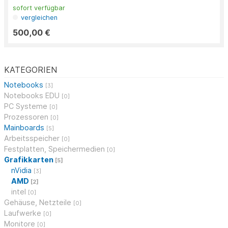
sofort verfügbar
vergleichen
500,00 €
KATEGORIEN
Notebooks
[3]
Notebooks EDU
[0]
PC Systeme
[0]
Prozessoren
[0]
Mainboards
[5]
Arbeitsspeicher
[0]
Festplatten, Speichermedien
[0]
Grafikkarten
[5]
nVidia
[3]
AMD
[2]
intel
[0]
Gehäuse, Netzteile
[0]
Laufwerke
[0]
Monitore
[0]