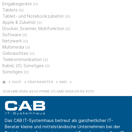
Eingabegeräte
[0]
Tablets
[0]
Tablet- und Notebookzubehör
[0]
Apple & Zubehör
[0]
Drucker, Scanner, Multifunktion
[0]
Software
[0]
Netzwerk
[0]
Multimedia
[0]
Gebrauchtes
[0]
Telekommunikation
[0]
Kabel, I/O, Sonstiges
[0]
Sonstiges
[0]
SHOP
GRAFIKKARTEN
AMD
16384MB DDR6 ASUS PRIME OC AMD RADEON RX 9070
Das CAB IT-Systemhaus betreut als ganzheitlicher IT-
Berater kleine und mittelständische Unternehmen bei der