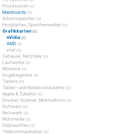
[0]
Prozessoren
[0]
Mainboards
[5]
Arbeitsspeicher
[0]
Festplatten, Speichermedien
[0]
Grafikkarten
[5]
nVidia
[3]
AMD
[2]
intel
[0]
Gehäuse, Netzteile
[0]
Laufwerke
[0]
Monitore
[0]
Eingabegeräte
[0]
Tablets
[0]
Tablet- und Notebookzubehör
[0]
Apple & Zubehör
[0]
Drucker, Scanner, Multifunktion
[0]
Software
[0]
Netzwerk
[0]
Multimedia
[0]
Gebrauchtes
[0]
Telekommunikation
[0]