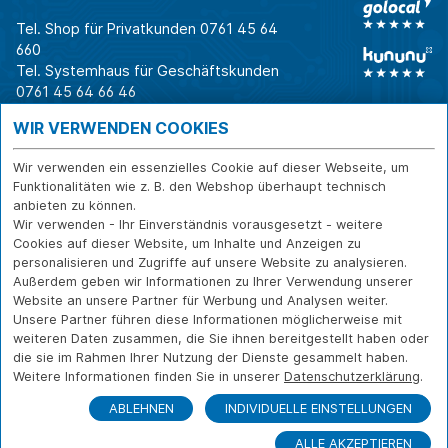
Tel. Shop für Privatkunden
0761 45 64
660
Tel. Systemhaus für Geschäftskunden
0761 45 64 66 46
Warum CAB
IT für
Shops
WIR VERWENDEN COOKIES
Unternehmen
Für Business-
IT-Beratung und
Entscheider
IT-Security
Service
Wir verwenden ein essenzielles Cookie auf dieser Webseite, um
Für IT-Leiter
IT-Infrastruktur
Reparatur
Funktionalitäten wie z. B. den Webshop überhaupt technisch
anbieten zu können.
Für Privatkunden
IT-Service
Onlineshop
Wir verwenden - Ihr Einverständnis vorausgesetzt - weitere
Erfolgsgeschichte
Softwarelösungen
Versand- und
Cookies auf dieser Website, um Inhalte und Anzeigen zu
n
WLAN-Lösungen
Zahlarten
personalisieren und Zugriffe auf unsere Website zu analysieren.
Branchen
Rücksendung und
Außerdem geben wir Informationen zu Ihrer Verwendung unserer
Widerruf
Website an unsere Partner für Werbung und Analysen weiter.
Unsere Partner führen diese Informationen möglicherweise mit
Über CAB
Kontakt
IMPRESSUM
weiteren Daten zusammen, die Sie ihnen bereitgestellt haben oder
Karriere
DATENSCHUTZ
die sie im Rahmen Ihrer Nutzung der Dienste gesammelt haben.
Sponsoring
Weitere Informationen finden Sie in unserer
Datenschutzerklärung
.
FERNWARTUNG
Partner
ABLEHNEN
INDIVIDUELLE EINSTELLUNGEN
News
ALLE AKZEPTIEREN
© Copyright CAB IT-SYSTEMHAUS GmbH