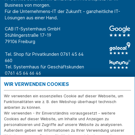
Business von morgen.
Für die Unternehmens-IT der Zukunft - ganzheitliche IT-
Lösungen aus einer Hand.
CAB IT-Systemhaus GmbH
Stühlingerstraße 17-19
79106 Freiburg
Tel. Shop für Privatkunden
0761 45 64
660
Tel. Systemhaus für Geschäftskunden
0761 45 64 66 46
Warum CAB
IT für
Shops
WIR VERWENDEN COOKIES
Unternehmen
Für Business-
IT-Beratung und
Entscheider
IT-Security
Service
Wir verwenden ein essenzielles Cookie auf dieser Webseite, um
Funktionalitäten wie z. B. den Webshop überhaupt technisch
Für IT-Leiter
IT-Infrastruktur
Reparatur
anbieten zu können.
Für Privatkunden
IT-Service
Onlineshop
Wir verwenden - Ihr Einverständnis vorausgesetzt - weitere
Erfolgsgeschichte
Softwarelösungen
Versand- und
Cookies auf dieser Website, um Inhalte und Anzeigen zu
n
WLAN-Lösungen
Zahlarten
personalisieren und Zugriffe auf unsere Website zu analysieren.
Branchen
Rücksendung und
Außerdem geben wir Informationen zu Ihrer Verwendung unserer
Widerruf