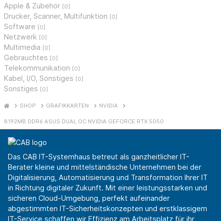
Apple & Zubehör
[0]
Drucker, Scanner, Multifunktion
[0]
Software
[0]
Netzwerk
[0]
Multimedia
[0]
Gebrauchtes
[0]
Telekommunikation
[0]
Kabel, I/O, Sonstiges
[0]
Sonstiges
[0]
SHOP
GRAFIKKARTEN
NVIDIA
8192MB DDR6 ASUS DUAL OC NVIDIA GEFORCE RTX 5050
Das CAB IT-Systemhaus betreut als ganzheitlicher IT-
Berater kleine und mittelständische Unternehmen bei der
Digitalisierung, Automatisierung und Transformation Ihrer IT
in Richtung digitaler Zukunft. Mit einer leistungsstarken und
sicheren Cloud-Umgebung, perfekt aufeinander
abgestimmten IT-Sicherheitskonzepten und erstklassigem
IT-Service schaffen wir Effizienz am Arbeitsplatz für ihr