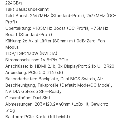
224GB/s
Takt Basis: unbekannt
Takt Boost: 2647MHz (Standard-Profil), 2677MHz (OC-
Profil)
Übertaktung: +105MHz Boost (OC-Profil), +75MHz
Boost (Standard-Profil)
Kühlung: 2x Axial-Lüfter (80mm) mit 0dB-Zero-Fan-
Modus
TDP/TGP: 130W (NVIDIA)
Stromanschlüsse: 1x 8-Pin PCIe
Anschlüsse: 1x HDMI 2.1b, 3x DisplayPort 2.1b UHBR20
Anbindung: PCIe 5.0 x16 (x8)
Besonderheiten: Backplate, Dual BIOS Switch, AI-
Beschleunigung, Taktprofile (Default Mode/OC Mode),
NVIDIA GeForce SFF-Ready
Gesamthöhe: Dual Slot
Abmessungen: 203x120.2x40mm (LxBxH), Gewicht:
510g
Bauform: PCIe-Karte (full height)