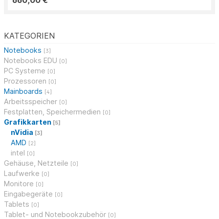
660,00 €
KATEGORIEN
Notebooks
[3]
Notebooks EDU
[0]
PC Systeme
[0]
Prozessoren
[0]
Mainboards
[4]
Arbeitsspeicher
[0]
Festplatten, Speichermedien
[0]
Grafikkarten
[5]
nVidia
[3]
AMD
[2]
intel
[0]
Gehäuse, Netzteile
[0]
Laufwerke
[0]
Monitore
[0]
Eingabegeräte
[0]
Tablets
[0]
Tablet- und Notebookzubehör
[0]