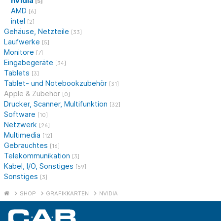
nVidia
[5]
AMD
[6]
intel
[2]
Gehäuse, Netzteile
[33]
Laufwerke
[5]
Monitore
[7]
Eingabegeräte
[34]
Tablets
[3]
Tablet- und Notebookzubehör
[31]
Apple & Zubehör
[0]
Drucker, Scanner, Multifunktion
[32]
Software
[10]
Netzwerk
[26]
Multimedia
[12]
Gebrauchtes
[16]
Telekommunikation
[3]
Kabel, I/O, Sonstiges
[59]
Sonstiges
[3]
SHOP
GRAFIKKARTEN
NVIDIA