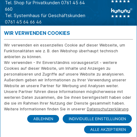
Tel. Shop für Privatkunden
0761 45 64
660
Tel. Systemhaus für Geschäftskunden
0761 45 64 66 46
Warum CAB
IT für
Shops
WIR VERWENDEN COOKIES
Unternehmen
Für Business-
IT-Beratung und
Entscheider
IT-Security
Service
Wir verwenden ein essenzielles Cookie auf dieser Webseite, um
Für IT-Leiter
IT-Infrastruktur
Reparatur
Funktionalitäten wie z. B. den Webshop überhaupt technisch
anbieten zu können.
Für Privatkunden
IT-Service
Onlineshop
Wir verwenden - Ihr Einverständnis vorausgesetzt - weitere
Erfolgsgeschichte
Softwarelösungen
Versand- und
Cookies auf dieser Website, um Inhalte und Anzeigen zu
n
WLAN-Lösungen
Zahlarten
personalisieren und Zugriffe auf unsere Website zu analysieren.
Branchen
Rücksendung und
Außerdem geben wir Informationen zu Ihrer Verwendung unserer
Widerruf
Website an unsere Partner für Werbung und Analysen weiter.
Unsere Partner führen diese Informationen möglicherweise mit
Über CAB
Kontakt
IMPRESSUM
weiteren Daten zusammen, die Sie ihnen bereitgestellt haben oder
Karriere
DATENSCHUTZ
die sie im Rahmen Ihrer Nutzung der Dienste gesammelt haben.
Sponsoring
Weitere Informationen finden Sie in unserer
Datenschutzerklärung
.
FERNWARTUNG
Partner
ABLEHNEN
INDIVIDUELLE EINSTELLUNGEN
News
ALLE AKZEPTIEREN
© Copyright CAB IT-SYSTEMHAUS GmbH