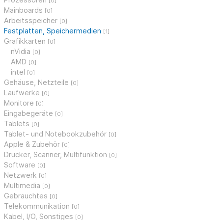
[0]
Mainboards
[0]
Arbeitsspeicher
[0]
Festplatten, Speichermedien
[1]
Grafikkarten
[0]
nVidia
[0]
AMD
[0]
intel
[0]
Gehäuse, Netzteile
[0]
Laufwerke
[0]
Monitore
[0]
Eingabegeräte
[0]
Tablets
[0]
Tablet- und Notebookzubehör
[0]
Apple & Zubehör
[0]
Drucker, Scanner, Multifunktion
[0]
Software
[0]
Netzwerk
[0]
Multimedia
[0]
Gebrauchtes
[0]
Telekommunikation
[0]
Kabel, I/O, Sonstiges
[0]