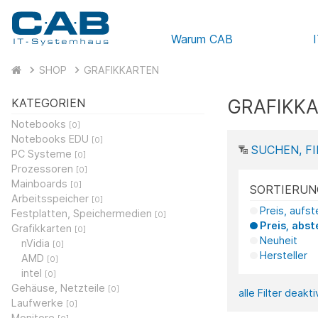
Warum CAB
SHOP
GRAFIKKARTEN
GRAFIKK
KATEGORIEN
Notebooks
[0]
Notebooks EDU
[0]
SUCHEN, FI
PC Systeme
[0]
Prozessoren
[0]
Mainboards
[0]
SORTIERUN
Arbeitsspeicher
[0]
Preis, aufs
Festplatten, Speichermedien
[0]
Preis, abst
Grafikkarten
[0]
Neuheit
nVidia
[0]
Hersteller
AMD
[0]
intel
[0]
Gehäuse, Netzteile
[0]
alle Filter deakt
Laufwerke
[0]
Monitore