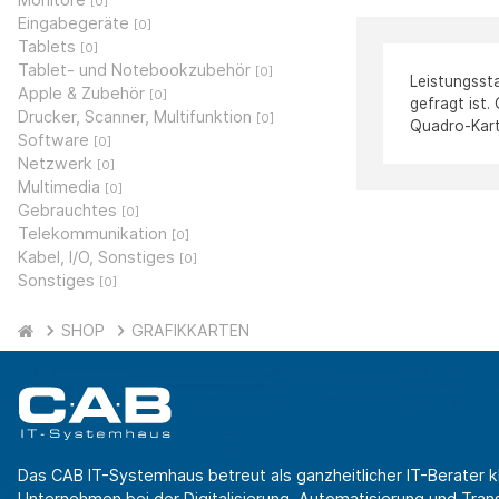
[0]
Eingabegeräte
[0]
Tablets
[0]
Tablet- und Notebookzubehör
[0]
Leistungsst
Apple & Zubehör
[0]
gefragt ist.
Drucker, Scanner, Multifunktion
[0]
Quadro-Kart
Software
[0]
Netzwerk
[0]
Multimedia
[0]
Gebrauchtes
[0]
Telekommunikation
[0]
Kabel, I/O, Sonstiges
[0]
Sonstiges
[0]
SHOP
GRAFIKKARTEN
Das CAB IT-Systemhaus betreut als ganzheitlicher IT-Berater k
Unternehmen bei der Digitalisierung, Automatisierung und Transf