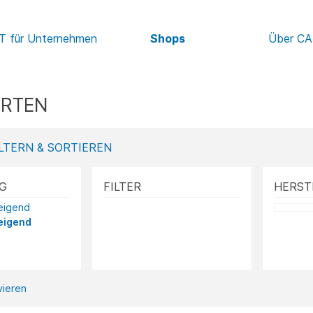
IT für Unternehmen
Shops
Über C
ARTEN
LTERN & SORTIEREN
G
FILTER
HERST
teigend
eigend
ivieren