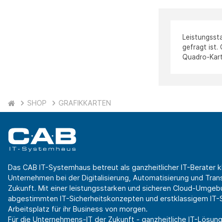
Leistungsst
gefragt ist.
Quadro-Kart
SHOP
GRAFIKKARTEN
Das CAB IT-Systemhaus betreut als ganzheitlicher IT-Berater k
Unternehmen bei der Digitalisierung, Automatisierung und Transf
Zukunft. Mit einer leistungsstarken und sicheren Cloud-Umgeb
abgestimmten IT-Sicherheitskonzepten und erstklassigem IT-Se
Arbeitsplatz für ihr Business von morgen.
Für die Unternehmens-IT der Zukunft - ganzheitliche IT-Lösung