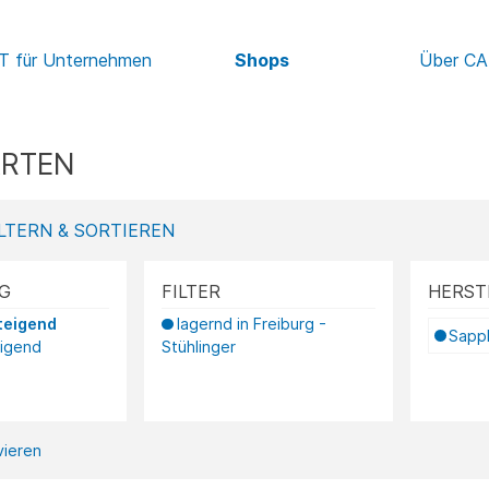
IT für Unternehmen
Shops
Über C
ARTEN
LTERN & SORTIEREN
G
FILTER
HERST
teigend
lagernd in Freiburg -
Sapp
eigend
Stühlinger
ivieren