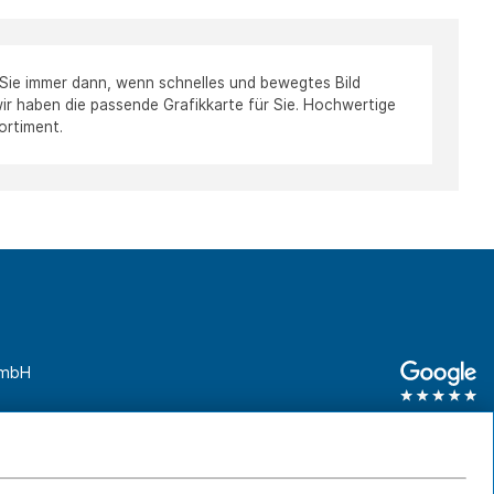
 Sie immer dann, wenn schnelles und bewegtes Bild
: wir haben die passende Grafikkarte für Sie. Hochwertige
ortiment.
GmbH
unden
0761 45 64 660
Geschäftskunden
0761 45 64 66 46