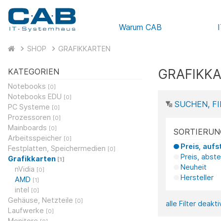
Warum CAB
SHOP
GRAFIKKARTEN
GRAFIKK
KATEGORIEN
Notebooks
[0]
Notebooks EDU
[0]
SUCHEN, FI
PC Systeme
[0]
Prozessoren
[0]
Mainboards
[0]
SORTIERUN
Arbeitsspeicher
[0]
Preis, aufs
Festplatten, Speichermedien
[0]
Preis, abst
Grafikkarten
[1]
Neuheit
nVidia
[0]
Hersteller
AMD
[1]
intel
[0]
Gehäuse, Netzteile
[0]
alle Filter deakt
Laufwerke
[0]
Monitore