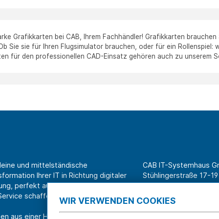
arke Grafikkarten bei CAB, Ihrem Fachhändler! Grafikkarten brauchen
 Ob Sie sie für Ihren Flugsimulator brauchen, oder für ein Rollenspiel
en für den professionellen CAD-Einsatz gehören auch zu unserem S
leine und mittelständische
CAB IT-Systemhaus 
ormation Ihrer IT in Richtung digitaler
Stühlingerstraße 17-19
ung, perfekt aufeinander
79106 Freiburg
rvice schaffen wir Effizienz am
WIR VERWENDEN COOKIES
Tel. Shop für Privatk
en aus einer Hand.
Tel. Systemhaus für 