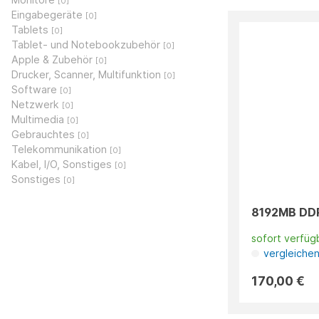
[0]
Eingabegeräte
[0]
Tablets
[0]
Tablet- und Notebookzubehör
[0]
Apple & Zubehör
[0]
Drucker, Scanner, Multifunktion
[0]
Software
[0]
Netzwerk
[0]
Multimedia
[0]
Gebrauchtes
[0]
Telekommunikation
[0]
Kabel, I/O, Sonstiges
[0]
Sonstiges
[0]
8192MB DDR
sofort verfüg
vergleiche
170,00 €