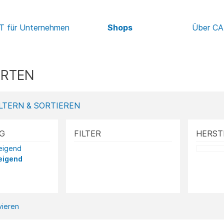
IT für Unternehmen
Shops
Über C
ARTEN
LTERN & SORTIEREN
G
FILTER
HERST
teigend
eigend
ivieren