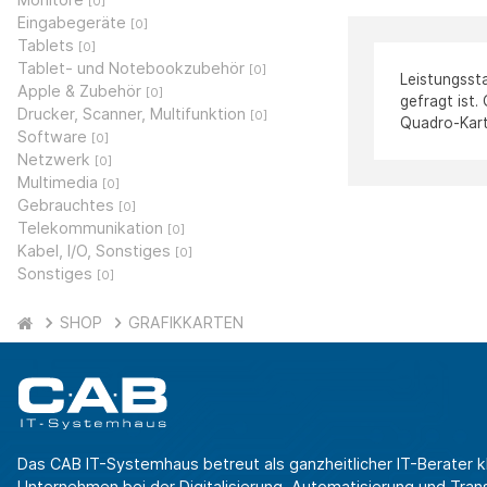
[0]
Eingabegeräte
[0]
Tablets
[0]
Tablet- und Notebookzubehör
[0]
Leistungsst
Apple & Zubehör
[0]
gefragt ist.
Drucker, Scanner, Multifunktion
[0]
Quadro-Kart
Software
[0]
Netzwerk
[0]
Multimedia
[0]
Gebrauchtes
[0]
Telekommunikation
[0]
Kabel, I/O, Sonstiges
[0]
Sonstiges
[0]
SHOP
GRAFIKKARTEN
Das CAB IT-Systemhaus betreut als ganzheitlicher IT-Berater k
Unternehmen bei der Digitalisierung, Automatisierung und Transf