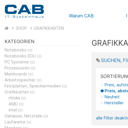
Warum CAB
SHOP
GRAFIKKARTEN
GRAFIKK
KATEGORIEN
Notebooks
[0]
Notebooks EDU
[0]
SUCHEN, FI
PC Systeme
[0]
Prozessoren
[0]
Mainboards
[0]
SORTIERUN
Arbeitsspeicher
[0]
Preis, aufs
Festplatten, Speichermedien
[0]
Preis, abst
Grafikkarten
[0]
Neuheit
nVidia
[0]
Hersteller
AMD
[0]
intel
[0]
Gehäuse, Netzteile
[0]
alle Filter deakt
Laufwerke
[0]
Monitore