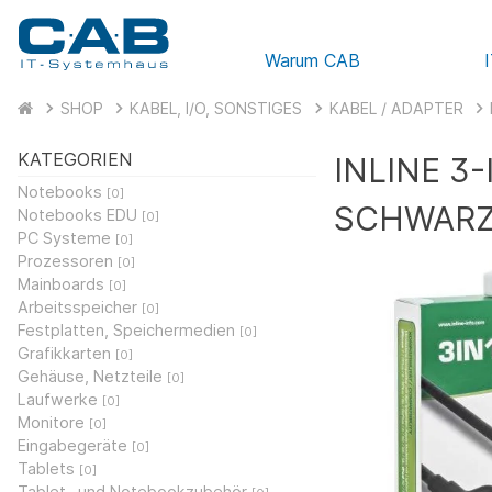
Warum CAB
SHOP
KABEL, I/O, SONSTIGES
KABEL / ADAPTER
KATEGORIEN
INLINE 3
Notebooks
[0]
SCHWAR
Notebooks EDU
[0]
PC Systeme
[0]
Prozessoren
[0]
Mainboards
[0]
Arbeitsspeicher
[0]
Festplatten, Speichermedien
[0]
Grafikkarten
[0]
Gehäuse, Netzteile
[0]
Laufwerke
[0]
Monitore
[0]
Eingabegeräte
[0]
Tablets
[0]
Tablet- und Notebookzubehör