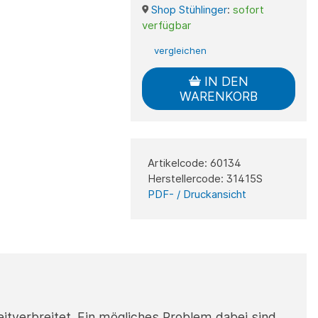
Shop Stühlinger
:
sofort
verfügbar
vergleichen
IN DEN
WARENKORB
Artikelcode: 60134
Herstellercode: 31415S
PDF- / Druckansicht
tverbreitet. Ein mögliches Problem dabei sind