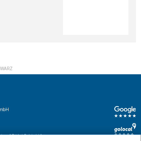
CHWARZ
GmbH
unden
0761 45 64 660