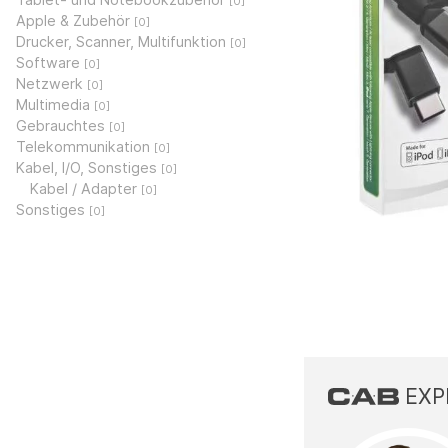
[0]
Apple & Zubehör
[0]
Drucker, Scanner, Multifunktion
[0]
Software
[0]
Netzwerk
[0]
Multimedia
[0]
Gebrauchtes
[0]
Telekommunikation
[0]
Kabel, I/O, Sonstiges
[0]
Kabel / Adapter
[0]
Sonstiges
[0]
EXP