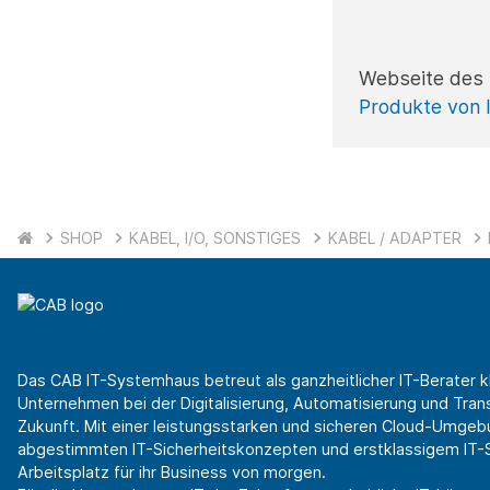
Webseite des 
Produkte von 
SHOP
KABEL, I/O, SONSTIGES
KABEL / ADAPTER
Das CAB IT-Systemhaus betreut als ganzheitlicher IT-Berater k
Unternehmen bei der Digitalisierung, Automatisierung und Transf
Zukunft. Mit einer leistungsstarken und sicheren Cloud-Umgeb
abgestimmten IT-Sicherheitskonzepten und erstklassigem IT-Se
Arbeitsplatz für ihr Business von morgen.