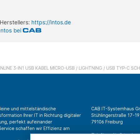
Herstellers:
https://intos.de
Intos bei
INLINE 3-IN1 USB KABEL MICRO-USB / LIGHTNING / USB TYP-C S
leine und mittelständische
CAB IT-Systemhaus 
ormation Ihrer IT in Richtung digitaler
Stühlingerstraße 17-19
ung, perfekt aufeinander
79106 Freiburg
rvice schaffen wir Effizienz am
Tel. Shop für Privatk