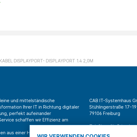
r
KABEL DISPLAYPORT- DISPLAYPORT 1.4 2,0M
leine und mittelständische
CAB IT-Systemhaus 
ormation Ihrer IT in Richtung digitaler
Stühlingerstraße 17-19
ung, perfekt aufeinander
79106 Freiburg
rvice schaffen wir Effizienz am
Tel. Shop für Privatk
en aus einer Hand.
Tel. Systemhaus für 
WIR VERWENDEN COOKIES