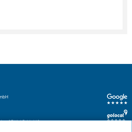
GmbH
unden
0761 45 64 660
Geschäftskunden
0761 45 64 66 46