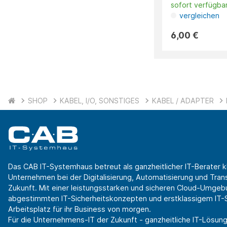
sofort verfügba
vergleichen
6,00 €
SHOP
KABEL, I/O, SONSTIGES
KABEL / ADAPTER
Das CAB IT-Systemhaus betreut als ganzheitlicher IT-Berater k
Unternehmen bei der Digitalisierung, Automatisierung und Transf
Zukunft. Mit einer leistungsstarken und sicheren Cloud-Umgeb
abgestimmten IT-Sicherheitskonzepten und erstklassigem IT-Se
Arbeitsplatz für ihr Business von morgen.
Für die Unternehmens-IT der Zukunft - ganzheitliche IT-Lösung