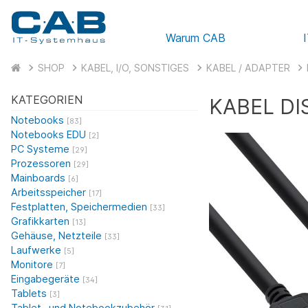
Warum CAB
SHOP
KABEL, I/O, SONSTIGES
KABEL / ADAPTER
KATEGORIEN
KABEL DI
Notebooks
[83]
Notebooks EDU
[2]
PC Systeme
[29]
Prozessoren
[29]
Mainboards
[6]
Arbeitsspeicher
[17]
Festplatten, Speichermedien
[33]
Grafikkarten
[13]
Gehäuse, Netzteile
[33]
Laufwerke
[5]
Monitore
[7]
Eingabegeräte
[34]
Tablets
[3]
Tablet- und Notebookzubehör