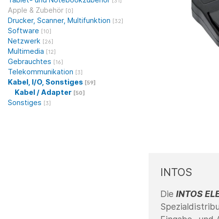
[31]
Apple & Zubehör
[0]
Drucker, Scanner, Multifunktion
[32]
Software
[10]
Netzwerk
[26]
Multimedia
[12]
Gebrauchtes
[16]
Telekommunikation
[3]
Kabel, I/O, Sonstiges
[59]
Kabel / Adapter
[50]
Sonstiges
[3]
INTOS
Die
INTOS EL
Spezialdistrib