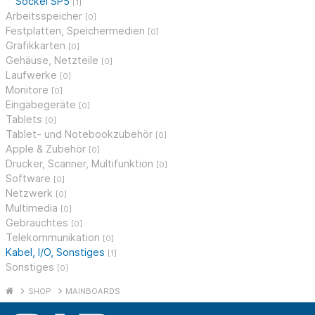
Sockel SP5
[1]
Arbeitsspeicher
[0]
Festplatten, Speichermedien
[0]
Grafikkarten
[0]
Gehäuse, Netzteile
[0]
Laufwerke
[0]
Monitore
[0]
Eingabegeräte
[0]
Tablets
[0]
Tablet- und Notebookzubehör
[0]
Apple & Zubehör
[0]
Drucker, Scanner, Multifunktion
[0]
Software
[0]
Netzwerk
[0]
Multimedia
[0]
Gebrauchtes
[0]
Telekommunikation
[0]
Kabel, I/O, Sonstiges
[1]
Sonstiges
[0]
SHOP
MAINBOARDS