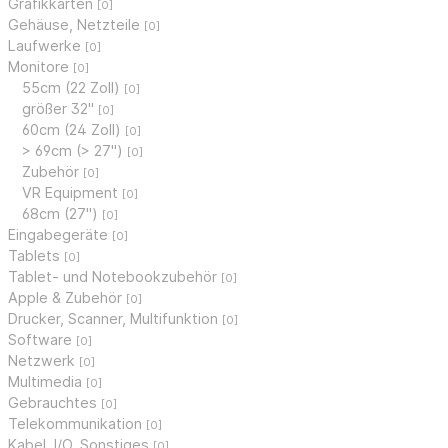
Grafikkarten
[0]
Gehäuse, Netzteile
[0]
Laufwerke
[0]
Monitore
[0]
55cm (22 Zoll)
[0]
größer 32"
[0]
60cm (24 Zoll)
[0]
> 69cm (> 27")
[0]
Zubehör
[0]
VR Equipment
[0]
68cm (27")
[0]
Eingabegeräte
[0]
Tablets
[0]
Tablet- und Notebookzubehör
[0]
Apple & Zubehör
[0]
Drucker, Scanner, Multifunktion
[0]
Software
[0]
Netzwerk
[0]
Multimedia
[0]
Gebrauchtes
[0]
Telekommunikation
[0]
Kabel, I/O, Sonstiges
[0]