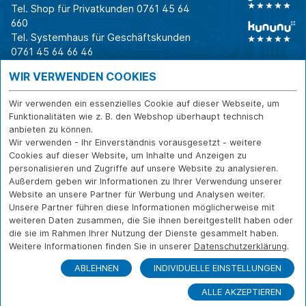
Tel. Shop für Privatkunden
0761 45 64
660
Tel. Systemhaus für Geschäftskunden
0761 45 64 66 46
Warum CAB
IT für
Shops
WIR VERWENDEN COOKIES
Unternehmen
Für Business-
IT-Beratung und
Entscheider
IT-Security
Service
Wir verwenden ein essenzielles Cookie auf dieser Webseite, um
Für IT-Leiter
IT-Infrastruktur
Reparatur
Funktionalitäten wie z. B. den Webshop überhaupt technisch
anbieten zu können.
Für Privatkunden
IT-Service
Onlineshop
Wir verwenden - Ihr Einverständnis vorausgesetzt - weitere
Erfolgsgeschichte
Softwarelösungen
Versand- und
Cookies auf dieser Website, um Inhalte und Anzeigen zu
n
WLAN-Lösungen
Zahlarten
personalisieren und Zugriffe auf unsere Website zu analysieren.
Branchen
Rücksendung und
Außerdem geben wir Informationen zu Ihrer Verwendung unserer
Widerruf
Website an unsere Partner für Werbung und Analysen weiter.
Unsere Partner führen diese Informationen möglicherweise mit
Über CAB
Kontakt
IMPRESSUM
weiteren Daten zusammen, die Sie ihnen bereitgestellt haben oder
Karriere
DATENSCHUTZ
die sie im Rahmen Ihrer Nutzung der Dienste gesammelt haben.
Sponsoring
Weitere Informationen finden Sie in unserer
Datenschutzerklärung
.
FERNWARTUNG
Partner
ABLEHNEN
INDIVIDUELLE EINSTELLUNGEN
News
ALLE AKZEPTIEREN
© Copyright CAB IT-SYSTEMHAUS GmbH