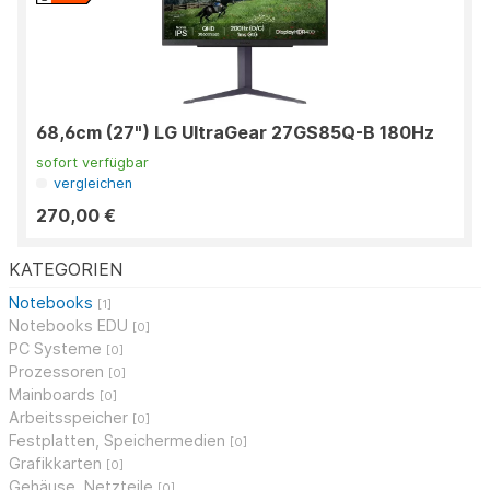
68,6cm (27") LG UltraGear 27GS85Q-B 180Hz
sofort verfügbar
vergleichen
270,00 €
KATEGORIEN
Notebooks
[1]
Notebooks EDU
[0]
PC Systeme
[0]
Prozessoren
[0]
Mainboards
[0]
Arbeitsspeicher
[0]
Festplatten, Speichermedien
[0]
Grafikkarten
[0]
Gehäuse, Netzteile
[0]