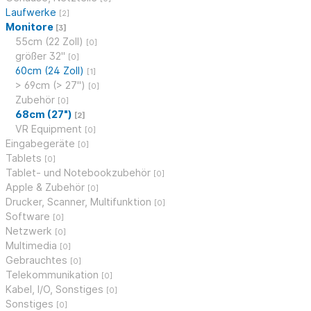
Laufwerke
[2]
Monitore
[3]
55cm (22 Zoll)
[0]
größer 32"
[0]
60cm (24 Zoll)
[1]
> 69cm (> 27")
[0]
Zubehör
[0]
68cm (27")
[2]
VR Equipment
[0]
Eingabegeräte
[0]
Tablets
[0]
Tablet- und Notebookzubehör
[0]
Apple & Zubehör
[0]
Drucker, Scanner, Multifunktion
[0]
Software
[0]
Netzwerk
[0]
Multimedia
[0]
Gebrauchtes
[0]
Telekommunikation
[0]
Kabel, I/O, Sonstiges
[0]
Sonstiges
[0]