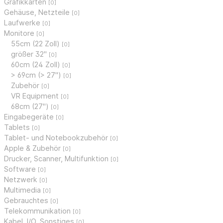
Grafikkarten
[0]
Gehäuse, Netzteile
[0]
Laufwerke
[0]
Monitore
[0]
55cm (22 Zoll)
[0]
größer 32"
[0]
60cm (24 Zoll)
[0]
> 69cm (> 27")
[0]
Zubehör
[0]
VR Equipment
[0]
68cm (27")
[0]
Eingabegeräte
[0]
Tablets
[0]
Tablet- und Notebookzubehör
[0]
Apple & Zubehör
[0]
Drucker, Scanner, Multifunktion
[0]
Software
[0]
Netzwerk
[0]
Multimedia
[0]
Gebrauchtes
[0]
Telekommunikation
[0]
Kabel, I/O, Sonstiges
[0]