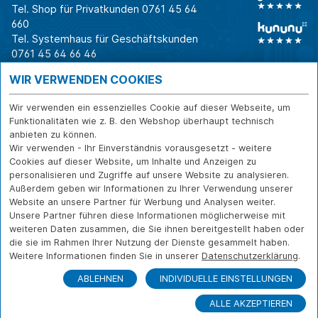
Tel. Shop für Privatkunden
0761 45 64
660
Tel. Systemhaus für Geschäftskunden
0761 45 64 66 46
Warum CAB
IT für
Shops
WIR VERWENDEN COOKIES
Unternehmen
Für Business-
IT-Beratung und
Entscheider
IT-Security
Service
Wir verwenden ein essenzielles Cookie auf dieser Webseite, um
Für IT-Leiter
IT-Infrastruktur
Reparatur
Funktionalitäten wie z. B. den Webshop überhaupt technisch
anbieten zu können.
Für Privatkunden
IT-Service
Onlineshop
Wir verwenden - Ihr Einverständnis vorausgesetzt - weitere
Erfolgsgeschichte
Softwarelösungen
Versand- und
Cookies auf dieser Website, um Inhalte und Anzeigen zu
n
WLAN-Lösungen
Zahlarten
personalisieren und Zugriffe auf unsere Website zu analysieren.
Branchen
Rücksendung und
Außerdem geben wir Informationen zu Ihrer Verwendung unserer
Widerruf
Website an unsere Partner für Werbung und Analysen weiter.
Unsere Partner führen diese Informationen möglicherweise mit
Über CAB
Kontakt
IMPRESSUM
weiteren Daten zusammen, die Sie ihnen bereitgestellt haben oder
Karriere
DATENSCHUTZ
die sie im Rahmen Ihrer Nutzung der Dienste gesammelt haben.
Sponsoring
Weitere Informationen finden Sie in unserer
Datenschutzerklärung
.
FERNWARTUNG
Partner
ABLEHNEN
INDIVIDUELLE EINSTELLUNGEN
News
ALLE AKZEPTIEREN
© Copyright CAB IT-SYSTEMHAUS GmbH