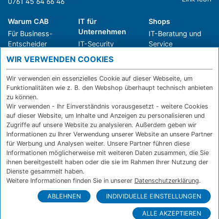
0761 45 64 66 46
Warum CAB
IT für
Shops
Unternehmen
Für Business-
IT-Beratung und
Entscheider
IT-Security
Service
Für IT-Leiter
IT-Infrastruktur
Reparatur
WIR VERWENDEN COOKIES
Für Privatkunden
IT-Service
Onlineshop
Erfolgsgeschichte
Softwarelösungen
Versand- und
Wir verwenden ein essenzielles Cookie auf dieser Webseite, um
n
WLAN-Lösungen
Zahlarten
Funktionalitäten wie z. B. den Webshop überhaupt technisch anbieten
Branchen
Rücksendung und
zu können.
Widerruf
Wir verwenden - Ihr Einverständnis vorausgesetzt - weitere Cookies
auf dieser Website, um Inhalte und Anzeigen zu personalisieren und
Über CAB
Kontakt
IMPRESSUM
Zugriffe auf unsere Website zu analysieren. Außerdem geben wir
Informationen zu Ihrer Verwendung unserer Website an unsere Partner
Karriere
DATENSCHUTZ
für Werbung und Analysen weiter. Unsere Partner führen diese
Sponsoring
FERNWARTUNG
Informationen möglicherweise mit weiteren Daten zusammen, die Sie
Partner
ihnen bereitgestellt haben oder die sie im Rahmen Ihrer Nutzung der
News
Dienste gesammelt haben.
Weitere Informationen finden Sie in unserer
Datenschutzerklärung
.
ABLEHNEN
INDIVIDUELLE EINSTELLUNGEN
ALLE AKZEPTIEREN
© Copyright CAB IT-SYSTEMHAUS GmbH