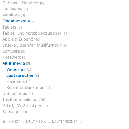
Gehäuse, Netzteile
[0]
Laufwerke
[0]
Monitore
[0]
Eingabegeräte
[20]
Tablets
[0]
Tablet- und Notebookzubehör
[0]
Apple & Zubehör
[0]
Drucker, Scanner, Multifunktion
[0]
Software
[0]
Netzwerk
[0]
Multimedia
[7]
Webcams
[3]
Lautsprecher
[4]
Headsets
[0]
Schnittstellenkarten
[0]
Gebrauchtes
[0]
Telekommunikation
[0]
Kabel, I/O, Sonstiges
[0]
Sonstiges
[0]
SHOP
MULTIMEDIA
LAUTSPRECHER