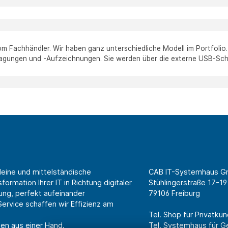
 Fachhändler. Wir haben ganz unterschiedliche Modell im Portfolio
agungen und -Aufzeichnungen. Sie werden über die externe USB-Schn
leine und mittelständische
CAB IT-Systemhaus 
ormation Ihrer IT in Richtung digitaler
Stühlingerstraße 17-19
ung, perfekt aufeinander
79106 Freiburg
rvice schaffen wir Effizienz am
Tel. Shop für Privatk
en aus einer Hand.
Tel. Systemhaus für 