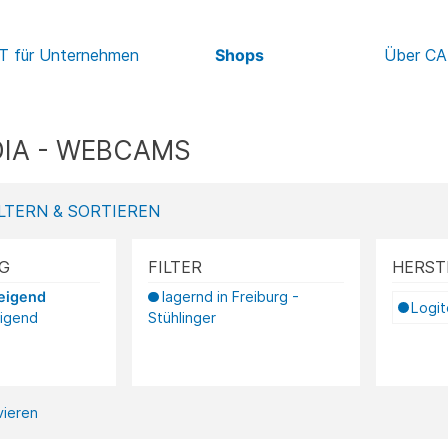
IT für Unternehmen
Shops
Über C
IA - WEBCAMS
LTERN & SORTIEREN
G
FILTER
HERST
teigend
lagernd in Freiburg -
Logi
eigend
Stühlinger
ivieren