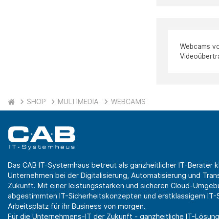
Webcams vom
Videoübertr
SHOP
MULTIMEDIA
WEBCAMS
Das CAB IT-Systemhaus betreut als ganzheitlicher IT-Berater k
Unternehmen bei der Digitalisierung, Automatisierung und Transf
Zukunft. Mit einer leistungsstarken und sicheren Cloud-Umgeb
abgestimmten IT-Sicherheitskonzepten und erstklassigem IT-Se
Arbeitsplatz für ihr Business von morgen.
Für die Unternehmens-IT der Zukunft - ganzheitliche IT-Lösung