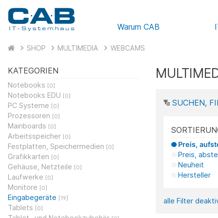
Warum CAB
SHOP
MULTIMEDIA
WEBCAMS
MULTIMED
KATEGORIEN
Notebooks
[0]
Notebooks EDU
[0]
SUCHEN, FI
PC Systeme
[0]
Prozessoren
[0]
Mainboards
[0]
SORTIERUN
Arbeitsspeicher
[0]
Preis, aufs
Festplatten, Speichermedien
[0]
Preis, abst
Grafikkarten
[0]
Neuheit
Gehäuse, Netzteile
[0]
Hersteller
Laufwerke
[0]
Monitore
[0]
Eingabegeräte
[19]
alle Filter deakt
Tablets
[0]
Tablet- und Notebookzubehör