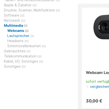
[0]
Apple & Zubehör
[0]
Drucker, Scanner, Multifunktion
[0]
Software
[0]
Netzwerk
[0]
Multimedia
[7]
Webcams
[3]
Lautsprecher
[4]
Headsets
[0]
Schnittstellenkarten
[0]
Gebrauchtes
[0]
Telekommunikation
[0]
Kabel, I/O, Sonstiges
[0]
Sonstiges
[0]
Webcam Log
sofort verfüg
vergleiche
30,00 €