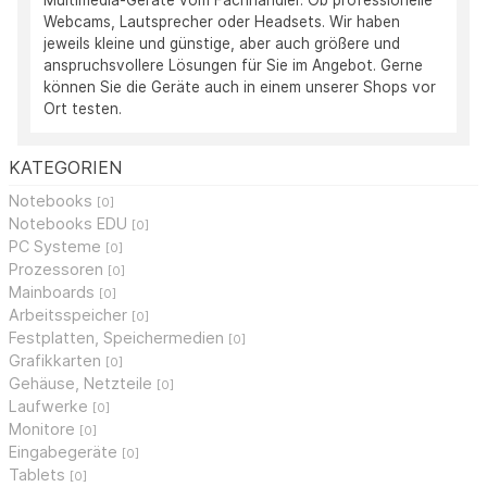
Multimedia-Geräte vom Fachhändler. Ob professionelle
Webcams, Lautsprecher oder Headsets. Wir haben
jeweils kleine und günstige, aber auch größere und
anspruchsvollere Lösungen für Sie im Angebot. Gerne
können Sie die Geräte auch in einem unserer Shops vor
Ort testen.
KATEGORIEN
Notebooks
[0]
Notebooks EDU
[0]
PC Systeme
[0]
Prozessoren
[0]
Mainboards
[0]
Arbeitsspeicher
[0]
Festplatten, Speichermedien
[0]
Grafikkarten
[0]
Gehäuse, Netzteile
[0]
Laufwerke
[0]
Monitore
[0]
Eingabegeräte
[0]
Tablets
[0]