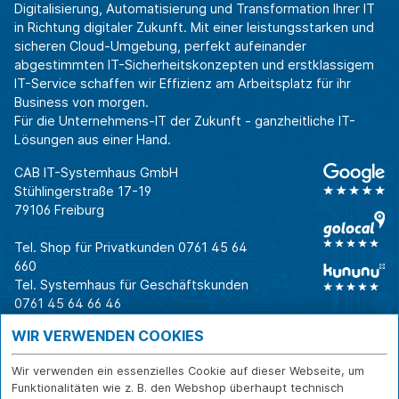
Digitalisierung, Automatisierung und Transformation Ihrer IT
in Richtung digitaler Zukunft. Mit einer leistungsstarken und
sicheren Cloud-Umgebung, perfekt aufeinander
abgestimmten IT-Sicherheitskonzepten und erstklassigem
IT-Service schaffen wir Effizienz am Arbeitsplatz für ihr
Business von morgen.
Für die Unternehmens-IT der Zukunft - ganzheitliche IT-
Lösungen aus einer Hand.
CAB IT-Systemhaus GmbH
Stühlingerstraße 17-19
79106 Freiburg
Tel. Shop für Privatkunden
0761 45 64
660
Tel. Systemhaus für Geschäftskunden
0761 45 64 66 46
Warum CAB
IT für
Shops
WIR VERWENDEN COOKIES
Unternehmen
Für Business-
IT-Beratung und
Entscheider
IT-Security
Service
Wir verwenden ein essenzielles Cookie auf dieser Webseite, um
Für IT-Leiter
IT-Infrastruktur
Reparatur
Funktionalitäten wie z. B. den Webshop überhaupt technisch