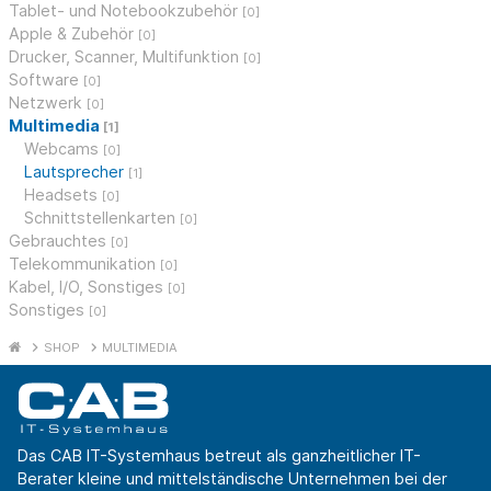
Tablet- und Notebookzubehör
[0]
Apple & Zubehör
[0]
Drucker, Scanner, Multifunktion
[0]
Software
[0]
Netzwerk
[0]
Multimedia
[1]
Webcams
[0]
Lautsprecher
[1]
Headsets
[0]
Schnittstellenkarten
[0]
Gebrauchtes
[0]
Telekommunikation
[0]
Kabel, I/O, Sonstiges
[0]
Sonstiges
[0]
SHOP
MULTIMEDIA
Das CAB IT-Systemhaus betreut als ganzheitlicher IT-
Berater kleine und mittelständische Unternehmen bei der