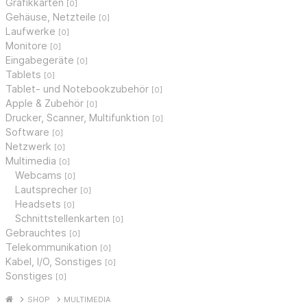
Grafikkarten
[0]
Gehäuse, Netzteile
[0]
Laufwerke
[0]
Monitore
[0]
Eingabegeräte
[0]
Tablets
[0]
Tablet- und Notebookzubehör
[0]
Apple & Zubehör
[0]
Drucker, Scanner, Multifunktion
[0]
Software
[0]
Netzwerk
[0]
Multimedia
[0]
Webcams
[0]
Lautsprecher
[0]
Headsets
[0]
Schnittstellenkarten
[0]
Gebrauchtes
[0]
Telekommunikation
[0]
Kabel, I/O, Sonstiges
[0]
Sonstiges
[0]
SHOP
MULTIMEDIA