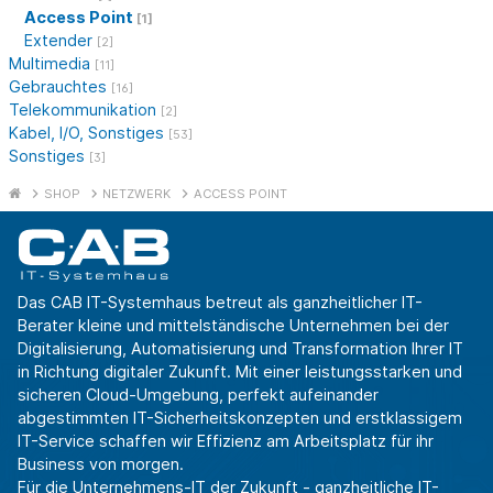
Access Point
[1]
Extender
[2]
Multimedia
[11]
Gebrauchtes
[16]
Telekommunikation
[2]
Kabel, I/O, Sonstiges
[53]
Sonstiges
[3]
SHOP
NETZWERK
ACCESS POINT
Das CAB IT-Systemhaus betreut als ganzheitlicher IT-
Berater kleine und mittelständische Unternehmen bei der
Digitalisierung, Automatisierung und Transformation Ihrer IT
in Richtung digitaler Zukunft. Mit einer leistungsstarken und
sicheren Cloud-Umgebung, perfekt aufeinander
abgestimmten IT-Sicherheitskonzepten und erstklassigem
IT-Service schaffen wir Effizienz am Arbeitsplatz für ihr
Business von morgen.
Für die Unternehmens-IT der Zukunft - ganzheitliche IT-