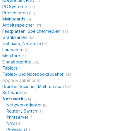
Notebooks EDU
[2]
PC Systeme
[23]
Prozessoren
[15]
Mainboards
[6]
Arbeitsspeicher
[17]
Festplatten, Speichermedien
[33]
Grafikkarten
[13]
Gehäuse, Netzteile
[33]
Laufwerke
[5]
Monitore
[6]
Eingabegeräte
[32]
Tablets
[1]
Tablet- und Notebookzubehör
[28]
Apple & Zubehör
[0]
Drucker, Scanner, Multifunktion
[26]
Software
[10]
Netzwerk
[24]
Netzwerkadapter
[8]
Router / Switch
[9]
Printserver
[1]
NAS
[1]
Powerlan
[1]