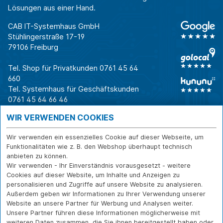
Lösungen aus einer Hand.
CAB IT-Systemhaus GmbH
Stühlingerstraße 17-19
79106 Freiburg
Tel. Shop für Privatkunden
0761 45 64
660
Tel. Systemhaus für Geschäftskunden
0761 45 64 66 46
Warum CAB
IT für
Shops
WIR VERWENDEN COOKIES
Unternehmen
Für Business-
IT-Beratung und
Entscheider
IT-Security
Service
Wir verwenden ein essenzielles Cookie auf dieser Webseite, um
Für IT-Leiter
IT-Infrastruktur
Reparatur
Funktionalitäten wie z. B. den Webshop überhaupt technisch
anbieten zu können.
Für Privatkunden
IT-Service
Onlineshop
Wir verwenden - Ihr Einverständnis vorausgesetzt - weitere
Erfolgsgeschichte
Softwarelösungen
Versand- und
Cookies auf dieser Website, um Inhalte und Anzeigen zu
n
WLAN-Lösungen
Zahlarten
personalisieren und Zugriffe auf unsere Website zu analysieren.
Branchen
Rücksendung und
Außerdem geben wir Informationen zu Ihrer Verwendung unserer
Widerruf
Website an unsere Partner für Werbung und Analysen weiter.
Unsere Partner führen diese Informationen möglicherweise mit
Über CAB
Kontakt
IMPRESSUM
weiteren Daten zusammen, die Sie ihnen bereitgestellt haben oder