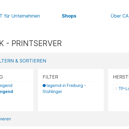
IT für Unternehmen
Shops
Über C
 - PRINTSERVER
LTERN & SORTIEREN
G
FILTER
HERST
teigend
lagernd in Freiburg -
TP-L
eigend
Stühlinger
ivieren