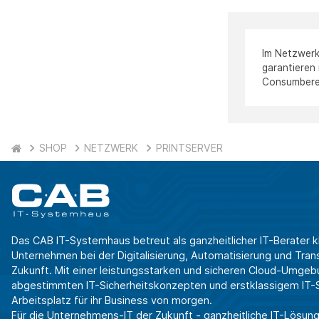
Im Netzwerk
garantieren
Consumberei
SHOP
NETZWERK
PRINTSERVER
Das CAB IT-Systemhaus betreut als ganzheitlicher IT-Berater k
Unternehmen bei der Digitalisierung, Automatisierung und Transf
Zukunft. Mit einer leistungsstarken und sicheren Cloud-Umgeb
abgestimmten IT-Sicherheitskonzepten und erstklassigem IT-Se
Arbeitsplatz für ihr Business von morgen.
Für die Unternehmens-IT der Zukunft - ganzheitliche IT-Lösung