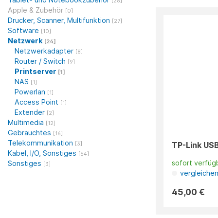
[28]
Apple & Zubehör
[0]
Drucker, Scanner, Multifunktion
[27]
Software
[10]
Netzwerk
[24]
Netzwerkadapter
[8]
Router / Switch
[9]
Printserver
[1]
NAS
[1]
Powerlan
[1]
Access Point
[1]
Extender
[2]
Multimedia
[12]
Gebrauchtes
[16]
Telekommunikation
TP-Link US
[3]
Kabel, I/O, Sonstiges
[54]
sofort verfüg
Sonstiges
[3]
vergleiche
45,00 €