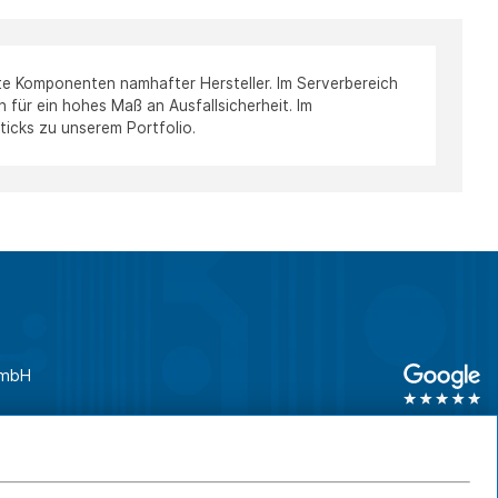
te Komponenten namhafter Hersteller. Im Serverbereich
ür ein hohes Maß an Ausfallsicherheit. Im
cks zu unserem Portfolio.
GmbH
unden
0761 45 64 660
Geschäftskunden
0761 45 64 66 46