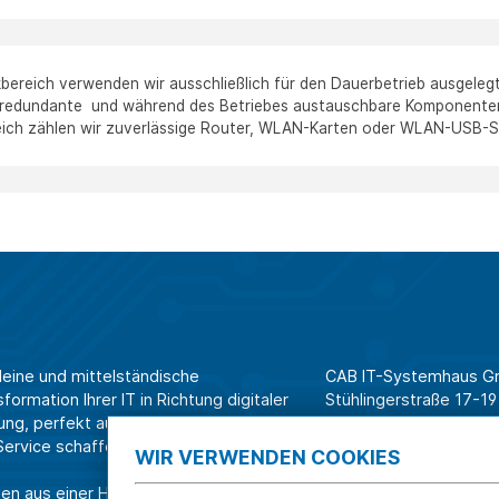
bereich verwenden wir ausschließlich für den Dauerbetrieb ausgeleg
 redundante und während des Betriebes austauschbare Komponenten f
ch zählen wir zuverlässige Router, WLAN-Karten oder WLAN-USB-Sti
leine und mittelständische
CAB IT-Systemhaus 
ormation Ihrer IT in Richtung digitaler
Stühlingerstraße 17-19
ung, perfekt aufeinander
79106 Freiburg
rvice schaffen wir Effizienz am
WIR VERWENDEN COOKIES
Tel. Shop für Privatk
en aus einer Hand.
Tel. Systemhaus für 