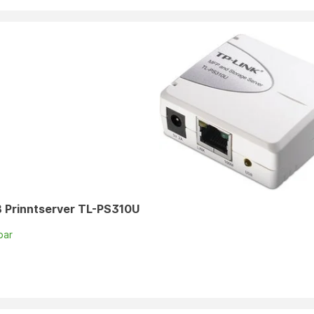
B Prinntserver TL-PS310U
bar
n