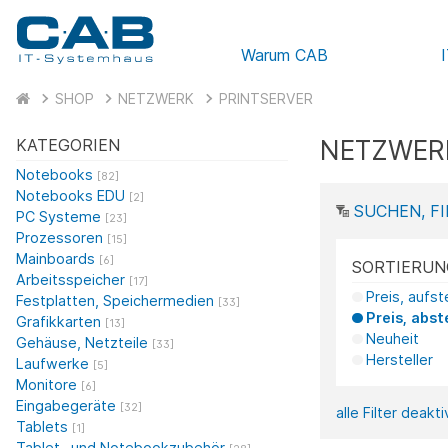
Warum CAB
SHOP
NETZWERK
PRINTSERVER
NETZWERK
KATEGORIEN
Notebooks
[82]
Notebooks EDU
[2]
SUCHEN, FI
PC Systeme
[23]
Prozessoren
[15]
Mainboards
[6]
SORTIERUN
Arbeitsspeicher
[17]
Preis, aufs
Festplatten, Speichermedien
[33]
Preis, abst
Grafikkarten
[13]
Neuheit
Gehäuse, Netzteile
[33]
Hersteller
Laufwerke
[5]
Monitore
[6]
Eingabegeräte
[32]
alle Filter deakt
Tablets
[1]
Tablet- und Notebookzubehör