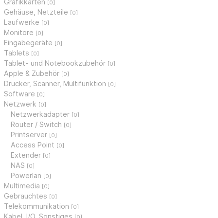
Grafikkarten
[0]
Gehäuse, Netzteile
[0]
Laufwerke
[0]
Monitore
[0]
Eingabegeräte
[0]
Tablets
[0]
Tablet- und Notebookzubehör
[0]
Apple & Zubehör
[0]
Drucker, Scanner, Multifunktion
[0]
Software
[0]
Netzwerk
[0]
Netzwerkadapter
[0]
Router / Switch
[0]
Printserver
[0]
Access Point
[0]
Extender
[0]
NAS
[0]
Powerlan
[0]
Multimedia
[0]
Gebrauchtes
[0]
Telekommunikation
[0]
Kabel, I/O, Sonstiges
[0]