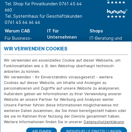
Tel. Shop für Privatkunden
0761 45 64
660
Tel. Systemhaus für Geschäftskunden
0761 45 64 66 46
Warum CAB
IT für
Shops
Unternehmen
Für Business-
IT-Beratung und
Entscheider
IT-Security
Service
WIR VERWENDEN COOKIES
Für IT-Leiter
IT-Infrastruktur
Reparatur
Für Privatkunden
IT-Service
Onlineshop
Wir verwenden ein essenzielles Cookie auf dieser Webseite, um
Erfolgsgeschichte
Softwarelösungen
Versand- und
Funktionalitäten wie z. B. den Webshop überhaupt technisch
n
WLAN-Lösungen
Zahlarten
anbieten zu können.
Branchen
Rücksendung und
Wir verwenden - Ihr Einverständnis vorausgesetzt - weitere
Widerruf
Cookies auf dieser Website, um Inhalte und Anzeigen zu
personalisieren und Zugriffe auf unsere Website zu analysieren.
Über CAB
Kontakt
IMPRESSUM
Außerdem geben wir Informationen zu Ihrer Verwendung unserer
Karriere
DATENSCHUTZ
Website an unsere Partner für Werbung und Analysen weiter.
Unsere Partner führen diese Informationen möglicherweise mit
Sponsoring
FERNWARTUNG
weiteren Daten zusammen, die Sie ihnen bereitgestellt haben oder
Partner
die sie im Rahmen Ihrer Nutzung der Dienste gesammelt haben.
News
Weitere Informationen finden Sie in unserer
Datenschutzerklärung
.
ABLEHNEN
INDIVIDUELLE EINSTELLUNGEN