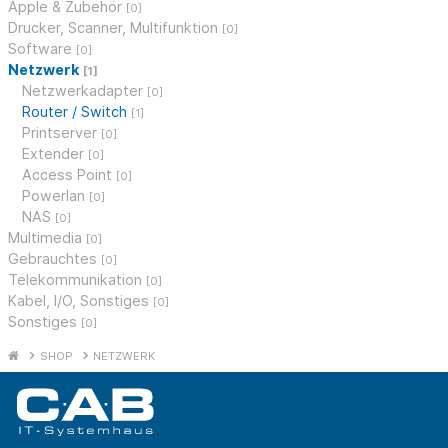
Apple & Zubehör
[0]
Drucker, Scanner, Multifunktion
[0]
Software
[0]
Netzwerk
[1]
Netzwerkadapter
[0]
Router / Switch
[1]
Printserver
[0]
Extender
[0]
Access Point
[0]
Powerlan
[0]
NAS
[0]
Multimedia
[0]
Gebrauchtes
[0]
Telekommunikation
[0]
Kabel, I/O, Sonstiges
[0]
Sonstiges
[0]
SHOP
NETZWERK