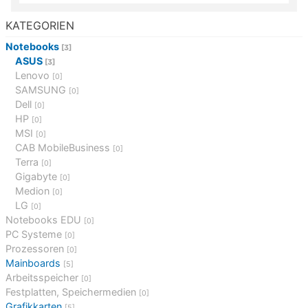
KATEGORIEN
Notebooks
[3]
ASUS
[3]
Lenovo
[0]
SAMSUNG
[0]
Dell
[0]
HP
[0]
MSI
[0]
CAB MobileBusiness
[0]
Terra
[0]
Gigabyte
[0]
Medion
[0]
LG
[0]
Notebooks EDU
[0]
PC Systeme
[0]
Prozessoren
[0]
Mainboards
[5]
Arbeitsspeicher
[0]
Festplatten, Speichermedien
[0]
Grafikkarten
[5]