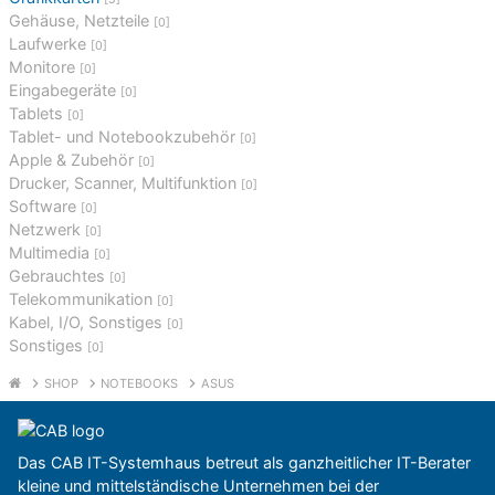
Gehäuse, Netzteile
[0]
Laufwerke
[0]
Monitore
[0]
Eingabegeräte
[0]
Tablets
[0]
Tablet- und Notebookzubehör
[0]
Apple & Zubehör
[0]
Drucker, Scanner, Multifunktion
[0]
Software
[0]
Netzwerk
[0]
Multimedia
[0]
Gebrauchtes
[0]
Telekommunikation
[0]
Kabel, I/O, Sonstiges
[0]
Sonstiges
[0]
SHOP
NOTEBOOKS
ASUS
Das CAB IT-Systemhaus betreut als ganzheitlicher IT-Berater
kleine und mittelständische Unternehmen bei der