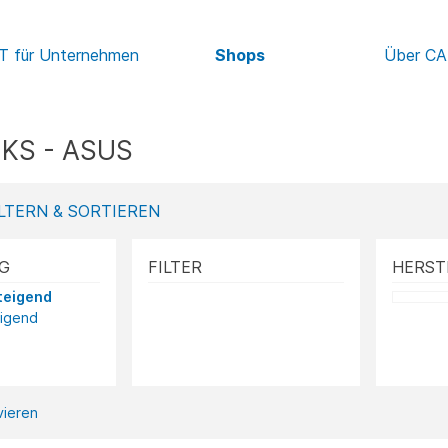
IT für Unternehmen
Shops
Über C
KS - ASUS
LTERN & SORTIEREN
G
FILTER
HERST
teigend
eigend
ivieren