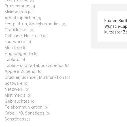
[0]
Prozessoren
[0]
Mainboards
[0]
Arbeitsspeicher
[0]
Kaufen Sie 
Festplatten, Speichermedien
[0]
Wunsch-Lapto
Grafikkarten
[0]
kürzester Ze
Gehäuse, Netzteile
[0]
Laufwerke
[0]
Monitore
[0]
Eingabegeräte
[0]
Tablets
[0]
Tablet- und Notebookzubehör
[0]
Apple & Zubehör
[0]
Drucker, Scanner, Multifunktion
[0]
Software
[0]
Netzwerk
[0]
Multimedia
[0]
Gebrauchtes
[0]
Telekommunikation
[0]
Kabel, I/O, Sonstiges
[0]
Sonstiges
[0]