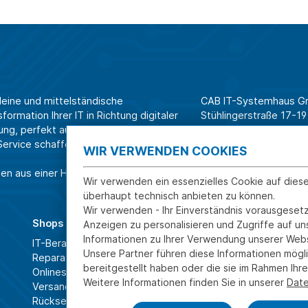
leine und mittelständische
CAB IT-Systemhaus 
ormation Ihrer IT in Richtung digitaler
Stühlingerstraße 17-19
ung, perfekt aufeinander
79106 Freiburg
rvice schaffen wir Effizienz am
WIR VERWENDEN COOKIES
Tel. Shop für Privatk
en aus einer Hand.
Tel. Systemhaus für 
Wir verwenden ein essenzielles Cookie auf dies
überhaupt technisch anbieten zu können.
Wir verwenden - Ihr Einverständnis vorausgesetz
Shops
Über CAB
Anzeigen zu personalisieren und Zugriffe auf u
Informationen zu Ihrer Verwendung unserer Webs
IT-Beratung und Service
Karriere
Unsere Partner führen diese Informationen mögl
Reparatur
Sponsoring
bereitgestellt haben oder die sie im Rahmen Ih
Onlineshop
Partner
Weitere Informationen finden Sie in unserer
Date
Versand- und Zahlarten
News
Rücksendung und Widerruf