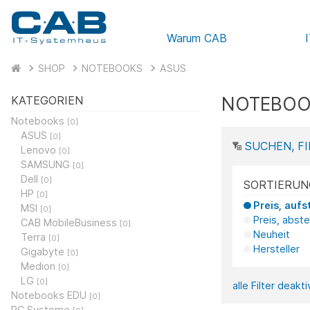
Warum CAB
SHOP
NOTEBOOKS
ASUS
NOTEBOO
KATEGORIEN
Notebooks
[0]
ASUS
[0]
SUCHEN, FI
Lenovo
[0]
SAMSUNG
[0]
Dell
[0]
SORTIERUN
HP
[0]
Preis, aufs
MSI
[0]
Preis, abst
CAB MobileBusiness
[0]
Neuheit
Terra
[0]
Hersteller
Gigabyte
[0]
Medion
[0]
LG
[0]
alle Filter deakt
Notebooks EDU
[0]
PC Systeme