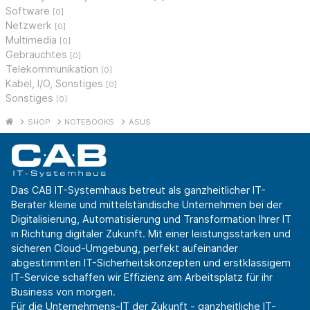
Software
[0]
Netzwerk
[0]
Multimedia
[0]
Gebrauchtes
[0]
Telekommunikation
[0]
Kabel, I/O, Sonstiges
[0]
Sonstiges
[0]
SHOP
NOTEBOOKS
ASUS
Das CAB IT-Systemhaus betreut als ganzheitlicher IT-
Berater kleine und mittelständische Unternehmen bei der
Digitalisierung, Automatisierung und Transformation Ihrer IT
in Richtung digitaler Zukunft. Mit einer leistungsstarken und
sicheren Cloud-Umgebung, perfekt aufeinander
abgestimmten IT-Sicherheitskonzepten und erstklassigem
IT-Service schaffen wir Effizienz am Arbeitsplatz für ihr
Business von morgen.
Für die Unternehmens-IT der Zukunft - ganzheitliche IT-