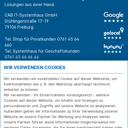
Lösungen aus einer Hand.
CAB IT-Systemhaus GmbH
Stühlingerstraße 17-19
79106 Freiburg
Tel. Shop für Privatkunden
0761 45 64
660
Tel. Systemhaus für Geschäftskunden
0761 45 64 66 46
Warum CAB
IT für
Shops
WIR VERWENDEN COOKIES
Unternehmen
Für Business-
IT-Beratung und
Entscheider
IT-Security
Service
Wir verwenden ein essenzielles Cookie auf dieser Webseite, um
Für IT-Leiter
IT-Infrastruktur
Reparatur
Funktionalitäten wie z. B. den Webshop überhaupt technisch
anbieten zu können.
Für Privatkunden
IT-Service
Onlineshop
Wir verwenden - Ihr Einverständnis vorausgesetzt - weitere
Erfolgsgeschichte
Softwarelösungen
Versand- und
Cookies auf dieser Website, um Inhalte und Anzeigen zu
n
WLAN-Lösungen
Zahlarten
personalisieren und Zugriffe auf unsere Website zu analysieren.
Branchen
Rücksendung und
Außerdem geben wir Informationen zu Ihrer Verwendung unserer
Widerruf
Website an unsere Partner für Werbung und Analysen weiter.
Unsere Partner führen diese Informationen möglicherweise mit
Über CAB
Kontakt
IMPRESSUM
weiteren Daten zusammen, die Sie ihnen bereitgestellt haben oder