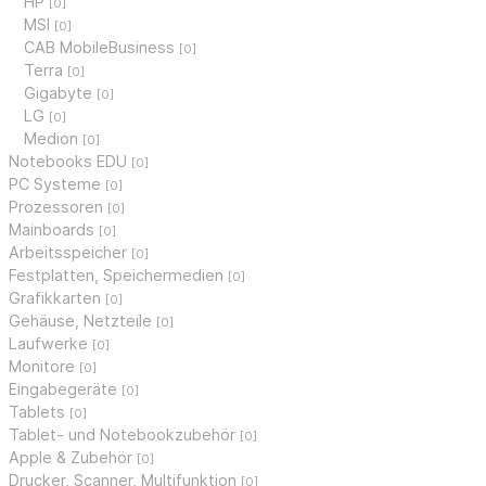
HP
[0]
MSI
[0]
CAB MobileBusiness
[0]
Terra
[0]
Gigabyte
[0]
LG
[0]
Medion
[0]
Notebooks EDU
[0]
PC Systeme
[0]
Prozessoren
[0]
Mainboards
[0]
Arbeitsspeicher
[0]
Festplatten, Speichermedien
[0]
Grafikkarten
[0]
Gehäuse, Netzteile
[0]
Laufwerke
[0]
Monitore
[0]
Eingabegeräte
[0]
Tablets
[0]
Tablet- und Notebookzubehör
[0]
Apple & Zubehör
[0]
Drucker, Scanner, Multifunktion
[0]