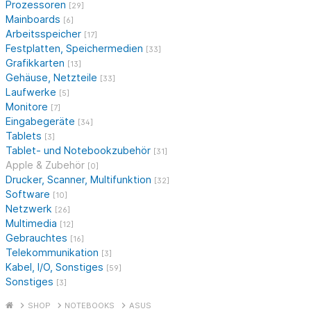
Prozessoren
[29]
Mainboards
[6]
Arbeitsspeicher
[17]
Festplatten, Speichermedien
[33]
Grafikkarten
[13]
Gehäuse, Netzteile
[33]
Laufwerke
[5]
Monitore
[7]
Eingabegeräte
[34]
Tablets
[3]
Tablet- und Notebookzubehör
[31]
Apple & Zubehör
[0]
Drucker, Scanner, Multifunktion
[32]
Software
[10]
Netzwerk
[26]
Multimedia
[12]
Gebrauchtes
[16]
Telekommunikation
[3]
Kabel, I/O, Sonstiges
[59]
Sonstiges
[3]
SHOP
NOTEBOOKS
ASUS