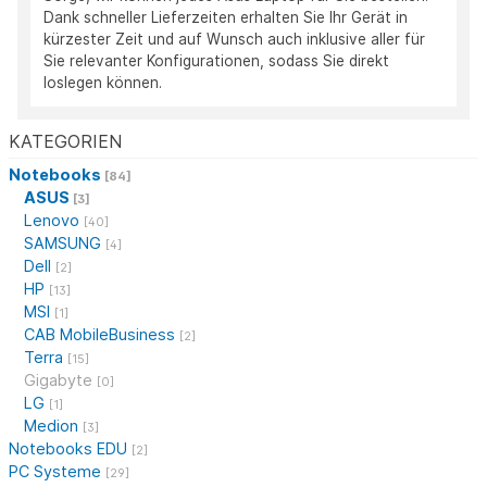
Dank schneller Lieferzeiten erhalten Sie Ihr Gerät in
kürzester Zeit und auf Wunsch auch inklusive aller für
Sie relevanter Konfigurationen, sodass Sie direkt
loslegen können.
KATEGORIEN
Notebooks
[84]
ASUS
[3]
Lenovo
[40]
SAMSUNG
[4]
Dell
[2]
HP
[13]
MSI
[1]
CAB MobileBusiness
[2]
Terra
[15]
Gigabyte
[0]
LG
[1]
Medion
[3]
Notebooks EDU
[2]
PC Systeme
[29]