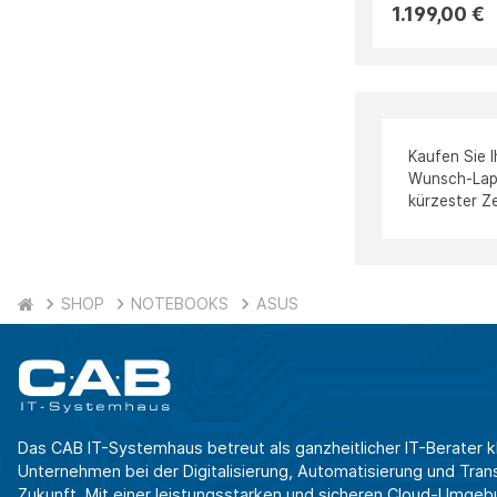
1.199,00 €
Kaufen Sie 
Wunsch-Lapto
kürzester Ze
SHOP
NOTEBOOKS
ASUS
Das CAB IT-Systemhaus betreut als ganzheitlicher IT-Berater k
Unternehmen bei der Digitalisierung, Automatisierung und Transf
Zukunft. Mit einer leistungsstarken und sicheren Cloud-Umgeb