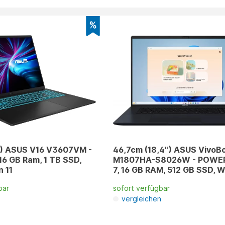
") ASUS V16 V3607VM -
46,7cm (18,4") ASUS VivoB
6 GB Ram, 1 TB SSD,
M1807HA-S8026W - POWER
 11
7, 16 GB RAM, 512 GB SSD, W
bar
sofort verfügbar
n
vergleichen