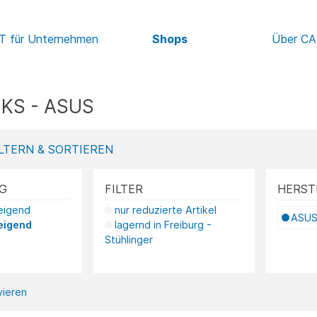
IT für Unternehmen
Shops
Über C
KS - ASUS
LTERN & SORTIEREN
G
FILTER
HERST
teigend
nur reduzierte Artikel
ASU
eigend
lagernd in Freiburg -
Stühlinger
ivieren