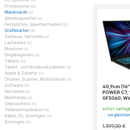
[0]
Prozessoren
[0]
Mainboards
[5]
Arbeitsspeicher
[0]
Festplatten, Speichermedien
[0]
Grafikkarten
[5]
Gehäuse, Netzteile
[0]
Laufwerke
[0]
Monitore
[0]
Eingabegeräte
[0]
Tablets
[0]
Tablet- und Notebookzubehör
[0]
Apple & Zubehör
[0]
Drucker, Scanner, Multifunktion
[0]
Software
40,9cm (16
[0]
Netzwerk
POWER C7, 1
[0]
Multimedia
GF5060, Win
[0]
Gebrauchtes
[0]
sofort verfüg
Telekommunikation
[0]
vergleiche
Kabel, I/O, Sonstiges
[0]
Sonstiges
[0]
1.399,00 €