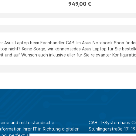
949,00 €
Ihr Asus Laptop beim Fachhändler CAB. Im Asus Notebook Shop finden S
p nicht? Keine Sorge, wir können jedes Asus Laptop für Sie bestellen
it und auf Wunsch auch inklusive aller für Sie relevanter Konfigurati
leine und mittelständische
CAB IT-Systemhaus 
ormation Ihrer IT in Richtung digitaler
Stühlingerstraße 17-19
ung, perfekt aufeinander
79106 Freiburg