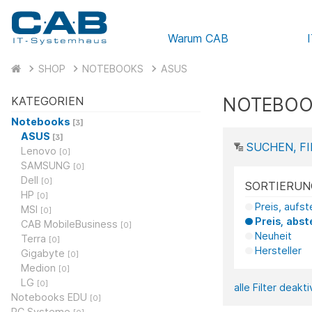
Warum CAB
SHOP
NOTEBOOKS
ASUS
NOTEBOO
KATEGORIEN
Notebooks
[3]
ASUS
[3]
SUCHEN, FI
Lenovo
[0]
SAMSUNG
[0]
Dell
[0]
SORTIERUN
HP
[0]
Preis, aufs
MSI
[0]
Preis, abst
CAB MobileBusiness
[0]
Neuheit
Terra
[0]
Hersteller
Gigabyte
[0]
Medion
[0]
LG
[0]
alle Filter deakt
Notebooks EDU
[0]
PC Systeme