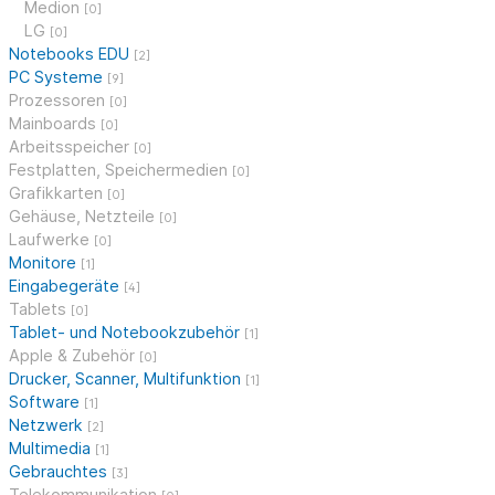
Medion
[0]
LG
[0]
Notebooks EDU
[2]
PC Systeme
[9]
Prozessoren
[0]
Mainboards
[0]
Arbeitsspeicher
[0]
Festplatten, Speichermedien
[0]
Grafikkarten
[0]
Gehäuse, Netzteile
[0]
Laufwerke
[0]
Monitore
[1]
Eingabegeräte
[4]
Tablets
[0]
Tablet- und Notebookzubehör
[1]
Apple & Zubehör
[0]
Drucker, Scanner, Multifunktion
[1]
Software
[1]
Netzwerk
[2]
Multimedia
[1]
Gebrauchtes
[3]
Telekommunikation