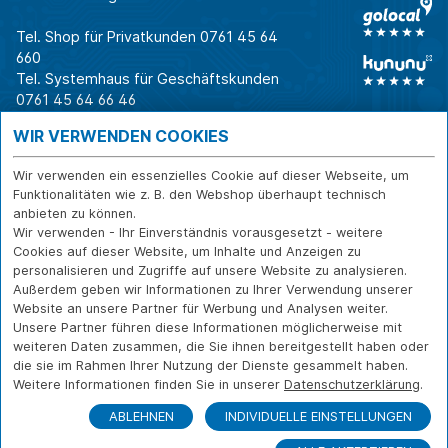
Tel. Shop für Privatkunden
0761 45 64
660
Tel. Systemhaus für Geschäftskunden
0761 45 64 66 46
Warum CAB
IT für
Shops
WIR VERWENDEN COOKIES
Unternehmen
Für Business-
IT-Beratung und
Entscheider
IT-Security
Service
Wir verwenden ein essenzielles Cookie auf dieser Webseite, um
Für IT-Leiter
IT-Infrastruktur
Reparatur
Funktionalitäten wie z. B. den Webshop überhaupt technisch
anbieten zu können.
Für Privatkunden
IT-Service
Onlineshop
Wir verwenden - Ihr Einverständnis vorausgesetzt - weitere
Erfolgsgeschichte
Softwarelösungen
Versand- und
Cookies auf dieser Website, um Inhalte und Anzeigen zu
n
WLAN-Lösungen
Zahlarten
personalisieren und Zugriffe auf unsere Website zu analysieren.
Branchen
Rücksendung und
Außerdem geben wir Informationen zu Ihrer Verwendung unserer
Widerruf
Website an unsere Partner für Werbung und Analysen weiter.
Unsere Partner führen diese Informationen möglicherweise mit
Über CAB
Kontakt
IMPRESSUM
weiteren Daten zusammen, die Sie ihnen bereitgestellt haben oder
Karriere
DATENSCHUTZ
die sie im Rahmen Ihrer Nutzung der Dienste gesammelt haben.
Sponsoring
Weitere Informationen finden Sie in unserer
Datenschutzerklärung
.
FERNWARTUNG
Partner
ABLEHNEN
INDIVIDUELLE EINSTELLUNGEN
News