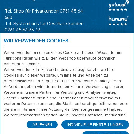
Tel. Shop für Privatkunden
0761 45 64
660
Tel. Systemhaus für Geschäftskunden
0761 45 64 66 46
Warum CAB
IT für
Shops
WIR VERWENDEN COOKIES
Unternehmen
Für Business-
IT-Beratung und
Entscheider
IT-Security
Service
Wir verwenden ein essenzielles Cookie auf dieser Webseite, um
Für IT-Leiter
IT-Infrastruktur
Reparatur
Funktionalitäten wie z. B. den Webshop überhaupt technisch
anbieten zu können.
Für Privatkunden
IT-Service
Onlineshop
Wir verwenden - Ihr Einverständnis vorausgesetzt - weitere
Erfolgsgeschichte
Softwarelösungen
Versand- und
Cookies auf dieser Website, um Inhalte und Anzeigen zu
n
WLAN-Lösungen
Zahlarten
personalisieren und Zugriffe auf unsere Website zu analysieren.
Branchen
Rücksendung und
Außerdem geben wir Informationen zu Ihrer Verwendung unserer
Widerruf
Website an unsere Partner für Werbung und Analysen weiter.
Unsere Partner führen diese Informationen möglicherweise mit
Über CAB
Kontakt
IMPRESSUM
weiteren Daten zusammen, die Sie ihnen bereitgestellt haben oder
Karriere
DATENSCHUTZ
die sie im Rahmen Ihrer Nutzung der Dienste gesammelt haben.
Sponsoring
Weitere Informationen finden Sie in unserer
Datenschutzerklärung
.
FERNWARTUNG
Partner
ABLEHNEN
INDIVIDUELLE EINSTELLUNGEN
News