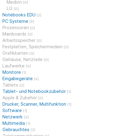
Medion
[0]
LG
[0]
Notebooks EDU
[2]
PC Systeme
[9]
Prozessoren
[0]
Mainboards
[0]
Arbeitsspeicher
[0]
Festplatten, Speichermedien
[0]
Grafikkarten
[0]
Gehäuse, Netzteile
[0]
Laufwerke
[0]
Monitore
[1]
Eingabegeräte
[4]
Tablets
[0]
Tablet- und Notebookzubehör
[1]
Apple & Zubehör
[0]
Drucker, Scanner, Multifunktion
[1]
Software
[1]
Netzwerk
[2]
Multimedia
[1]
Gebrauchtes
[3]
Telekommunikation