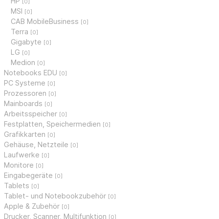
HP
[0]
MSI
[0]
CAB MobileBusiness
[0]
Terra
[0]
Gigabyte
[0]
LG
[0]
Medion
[0]
Notebooks EDU
[0]
PC Systeme
[0]
Prozessoren
[0]
Mainboards
[0]
Arbeitsspeicher
[0]
Festplatten, Speichermedien
[0]
Grafikkarten
[0]
Gehäuse, Netzteile
[0]
Laufwerke
[0]
Monitore
[0]
Eingabegeräte
[0]
Tablets
[0]
Tablet- und Notebookzubehör
[0]
Apple & Zubehör
[0]
Drucker, Scanner, Multifunktion
[0]