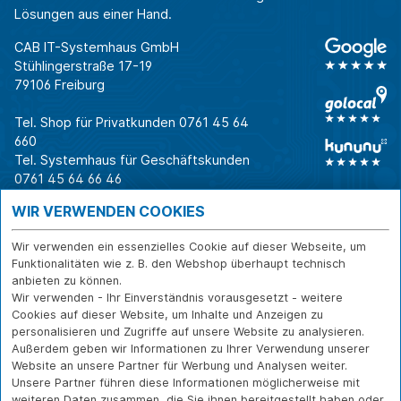
Lösungen aus einer Hand.
CAB IT-Systemhaus GmbH
Stühlingerstraße 17-19
79106 Freiburg
Tel. Shop für Privatkunden
0761 45 64
660
Tel. Systemhaus für Geschäftskunden
0761 45 64 66 46
Warum CAB
IT für
Shops
WIR VERWENDEN COOKIES
Unternehmen
Für Business-
IT-Beratung und
Entscheider
IT-Security
Service
Wir verwenden ein essenzielles Cookie auf dieser Webseite, um
Für IT-Leiter
IT-Infrastruktur
Reparatur
Funktionalitäten wie z. B. den Webshop überhaupt technisch
anbieten zu können.
Für Privatkunden
IT-Service
Onlineshop
Wir verwenden - Ihr Einverständnis vorausgesetzt - weitere
Erfolgsgeschichte
Softwarelösungen
Versand- und
Cookies auf dieser Website, um Inhalte und Anzeigen zu
n
WLAN-Lösungen
Zahlarten
personalisieren und Zugriffe auf unsere Website zu analysieren.
Branchen
Rücksendung und
Außerdem geben wir Informationen zu Ihrer Verwendung unserer
Widerruf
Website an unsere Partner für Werbung und Analysen weiter.
Unsere Partner führen diese Informationen möglicherweise mit
Über CAB
Kontakt
IMPRESSUM
weiteren Daten zusammen, die Sie ihnen bereitgestellt haben oder