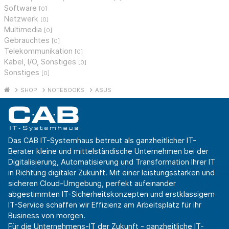
Software
[0]
Netzwerk
[0]
Multimedia
[0]
Gebrauchtes
[0]
Telekommunikation
[0]
Kabel, I/O, Sonstiges
[0]
Sonstiges
[0]
SHOP
NOTEBOOKS
ASUS
Das CAB IT-Systemhaus betreut als ganzheitlicher IT-
Berater kleine und mittelständische Unternehmen bei der
Digitalisierung, Automatisierung und Transformation Ihrer IT
in Richtung digitaler Zukunft. Mit einer leistungsstarken und
sicheren Cloud-Umgebung, perfekt aufeinander
abgestimmten IT-Sicherheitskonzepten und erstklassigem
IT-Service schaffen wir Effizienz am Arbeitsplatz für ihr
Business von morgen.
Für die Unternehmens-IT der Zukunft - ganzheitliche IT-