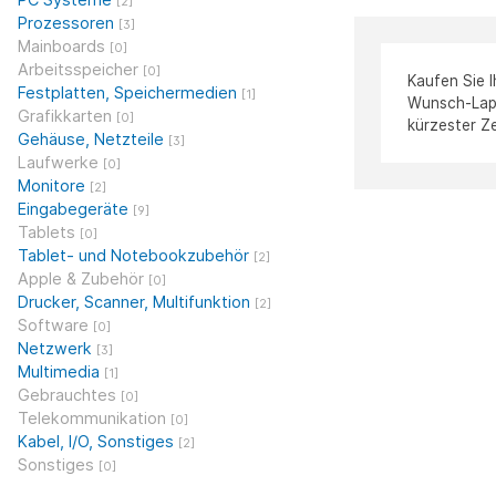
[2]
Prozessoren
[3]
Mainboards
[0]
Arbeitsspeicher
[0]
Kaufen Sie 
Festplatten, Speichermedien
[1]
Wunsch-Lapto
Grafikkarten
[0]
kürzester Ze
Gehäuse, Netzteile
[3]
Laufwerke
[0]
Monitore
[2]
Eingabegeräte
[9]
Tablets
[0]
Tablet- und Notebookzubehör
[2]
Apple & Zubehör
[0]
Drucker, Scanner, Multifunktion
[2]
Software
[0]
Netzwerk
[3]
Multimedia
[1]
Gebrauchtes
[0]
Telekommunikation
[0]
Kabel, I/O, Sonstiges
[2]
Sonstiges
[0]