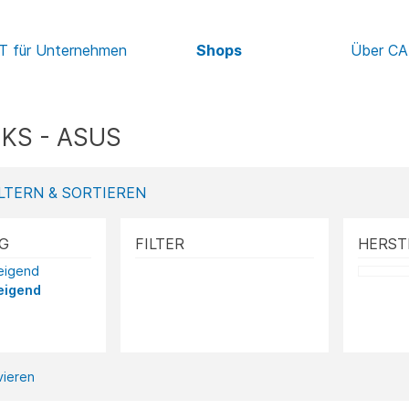
IT für Unternehmen
Shops
Über C
KS - ASUS
LTERN & SORTIEREN
G
FILTER
HERST
teigend
eigend
ivieren