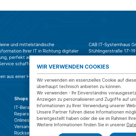
leine und mittelständische
CAB IT-Systemhaus 
ormation Ihrer IT in Richtung digitaler
Stühlingerstraße 17-19
ung, perfekt aufeinander
79106 Freiburg
rvice schaffen wir Effizienz am
WIR VERWENDEN COOKIES
Tel. Shop für Privatk
en aus einer Hand.
Tel. Systemhaus für 
Wir verwenden ein essenzielles Cookie auf dies
überhaupt technisch anbieten zu können.
Wir verwenden - Ihr Einverständnis vorausgesetz
Shops
Über CAB
Anzeigen zu personalisieren und Zugriffe auf u
Informationen zu Ihrer Verwendung unserer Webs
IT-Beratung und Service
Karriere
Unsere Partner führen diese Informationen mögl
Reparatur
Sponsoring
bereitgestellt haben oder die sie im Rahmen Ih
Onlineshop
Partner
Weitere Informationen finden Sie in unserer
Date
Versand- und Zahlarten
News
Rücksendung und Widerruf