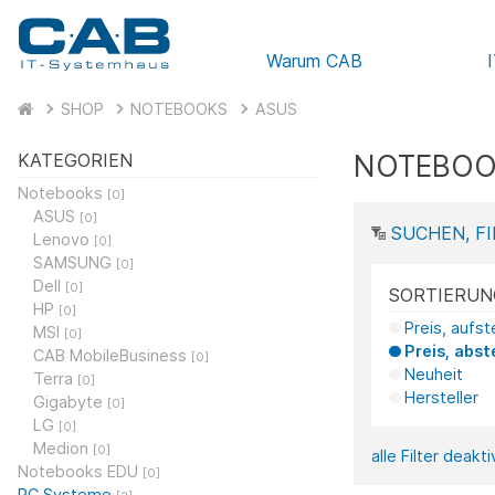
Warum CAB
SHOP
NOTEBOOKS
ASUS
NOTEBOO
KATEGORIEN
Notebooks
[0]
ASUS
[0]
SUCHEN, FI
Lenovo
[0]
SAMSUNG
[0]
Dell
[0]
SORTIERUN
HP
[0]
Preis, aufs
MSI
[0]
Preis, abst
CAB MobileBusiness
[0]
Neuheit
Terra
[0]
Hersteller
Gigabyte
[0]
LG
[0]
Medion
[0]
alle Filter deakt
Notebooks EDU
[0]
PC Systeme