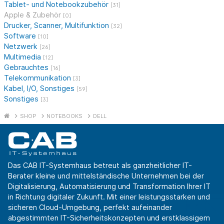
Tablet- und Notebookzubehör
[31]
Apple & Zubehör
[0]
Drucker, Scanner, Multifunktion
[32]
Software
[10]
Netzwerk
[26]
Multimedia
[12]
Gebrauchtes
[16]
Telekommunikation
[3]
Kabel, I/O, Sonstiges
[59]
Sonstiges
[3]
SHOP
NOTEBOOKS
DELL
Das CAB IT-Systemhaus betreut als ganzheitlicher IT-
Berater kleine und mittelständische Unternehmen bei der
Digitalisierung, Automatisierung und Transformation Ihrer IT
in Richtung digitaler Zukunft. Mit einer leistungsstarken und
sicheren Cloud-Umgebung, perfekt aufeinander
abgestimmten IT-Sicherheitskonzepten und erstklassigem