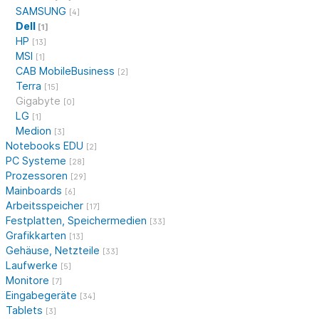
SAMSUNG
[4]
Dell
[1]
HP
[13]
MSI
[1]
CAB MobileBusiness
[2]
Terra
[15]
Gigabyte
[0]
LG
[1]
Medion
[3]
Notebooks EDU
[2]
PC Systeme
[28]
Prozessoren
[29]
Mainboards
[6]
Arbeitsspeicher
[17]
Festplatten, Speichermedien
[33]
Grafikkarten
[13]
Gehäuse, Netzteile
[33]
Laufwerke
[5]
Monitore
[7]
Eingabegeräte
[34]
Tablets
[3]