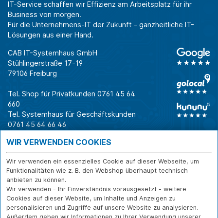
IT-Service schaffen wir Effizienz am Arbeitsplatz für ihr
Business von morgen.
Für die Unternehmens-IT der Zukunft - ganzheitliche IT-
Lösungen aus einer Hand.
CAB IT-Systemhaus GmbH
Stühlingerstraße 17-19
79106 Freiburg
Tel. Shop für Privatkunden
0761 45 64
660
Tel. Systemhaus für Geschäftskunden
0761 45 64 66 46
Warum CAB
IT für
Shops
WIR VERWENDEN COOKIES
Unternehmen
Für Business-
IT-Beratung und
Entscheider
IT-Security
Service
Wir verwenden ein essenzielles Cookie auf dieser Webseite, um
Für IT-Leiter
IT-Infrastruktur
Reparatur
Funktionalitäten wie z. B. den Webshop überhaupt technisch
anbieten zu können.
Für Privatkunden
IT-Service
Onlineshop
Wir verwenden - Ihr Einverständnis vorausgesetzt - weitere
Erfolgsgeschichte
Softwarelösungen
Versand- und
Cookies auf dieser Website, um Inhalte und Anzeigen zu
n
WLAN-Lösungen
Zahlarten
personalisieren und Zugriffe auf unsere Website zu analysieren.
Branchen
Rücksendung und
Außerdem geben wir Informationen zu Ihrer Verwendung unserer