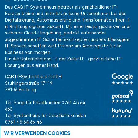
Das CAB IT-Systemhaus betreut als ganzheitlicher IT-
Berater kleine und mittelständische Unternehmen bei der
Digitalisierung, Automatisierung und Transformation Ihrer IT
in Richtung digitaler Zukunft. Mit einer leistungsstarken und
sicheren Cloud-Umgebung, perfekt aufeinander
abgestimmten IT-Sicherheitskonzepten und erstklassigem
IT-Service schaffen wir Effizienz am Arbeitsplatz für ihr
Business von morgen.
Für die Unternehmens-IT der Zukunft - ganzheitliche IT-
Lösungen aus einer Hand.
CAB IT-Systemhaus GmbH
Stühlingerstraße 17-19
79106 Freiburg
Tel. Shop für Privatkunden
0761 45 64
660
Tel. Systemhaus für Geschäftskunden
0761 45 64 66 46
Warum CAB
IT für
Shops
WIR VERWENDEN COOKIES
Unternehmen