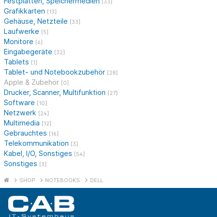
Festplatten, Speichermedien
[33]
Grafikkarten
[13]
Gehäuse, Netzteile
[33]
Laufwerke
[5]
Monitore
[6]
Eingabegeräte
[32]
Tablets
[1]
Tablet- und Notebookzubehör
[28]
Apple & Zubehör
[0]
Drucker, Scanner, Multifunktion
[27]
Software
[10]
Netzwerk
[24]
Multimedia
[12]
Gebrauchtes
[16]
Telekommunikation
[3]
Kabel, I/O, Sonstiges
[54]
Sonstiges
[3]
SHOP
NOTEBOOKS
DELL