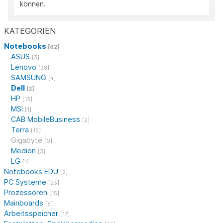
können.
KATEGORIEN
Notebooks
[82]
ASUS
[3]
Lenovo
[38]
SAMSUNG
[4]
Dell
[2]
HP
[13]
MSI
[1]
CAB MobileBusiness
[2]
Terra
[15]
Gigabyte
[0]
Medion
[3]
LG
[1]
Notebooks EDU
[2]
PC Systeme
[23]
Prozessoren
[15]
Mainboards
[6]
Arbeitsspeicher
[17]